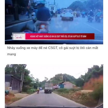
Nhảy xuống xe máy để né CSGT, cô gái suýt bị ôtô cán mất
mạng