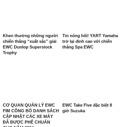
Khen thưởng những người
Tin nóng hổi! YART Yamaha
chiến thắng “xuất sắc” giải
trở lại đỉnh cao với chiến
EWC Dunlop Superstock
thắng Spa EWC
Trophy
CƠ QUAN QUẢN LÝ EWC
EWC Take Five đặc biệt 8
FIM CÔNG BỐ DANH SÁCH
giờ Suzuka
CẬP NHẬT CÁC XE MÁY
ĐÃ ĐƯỢC PHÊ CHUẨN