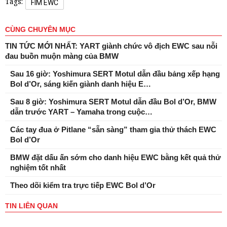
Tags:
FIM EWC
CÙNG CHUYÊN MỤC
TIN TỨC MỚI NHẤT: YART giành chức vô địch EWC sau nỗi
đau buồn muộn màng của BMW
Sau 16 giờ: Yoshimura SERT Motul dẫn đầu bảng xếp hạng
Bol d’Or, sáng kiến ​​giành danh hiệu E…
Sau 8 giờ: Yoshimura SERT Motul dẫn đầu Bol d’Or, BMW
dẫn trước YART – Yamaha trong cuộc…
Các tay đua ở Pitlane “sẵn sàng” tham gia thử thách EWC
Bol d’Or
BMW đặt dấu ấn sớm cho danh hiệu EWC bằng kết quả thử
nghiệm tốt nhất
Theo dõi kiểm tra trực tiếp EWC Bol d’Or
TIN LIÊN QUAN