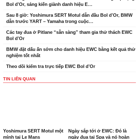
Bol d’Or, sáng kiến ​​giành danh hiệu E…
Sau 8 giờ: Yoshimura SERT Motul dẫn đầu Bol d’Or, BMW
dẫn trước YART – Yamaha trong cuộc…
Các tay đua ở Pitlane “sẵn sàng” tham gia thử thách EWC
Bol d’Or
BMW đặt dấu ấn sớm cho danh hiệu EWC bằng kết quả thử
nghiệm tốt nhất
Theo dõi kiểm tra trực tiếp EWC Bol d’Or
TIN LIÊN QUAN
Yoshimura SERT Motul một
Ngày sắp tới ở EWC: Đó là
mình tại Le Mans
ngày đua tại Spa và nó hoàn