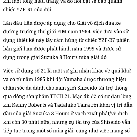
khi một tông màu trắng và đỏ nổi bật sẽ bao quanh
chiếc YZF-R1 của đội.
Lần đầu tiên được áp dụng cho Giải vô địch đua xe
đường trường thế giới FIM năm 1964, việc đưa vào sử
dụng thiết kế này lấy cảm hứng từ chiếc YZF-R7 phiên
bản giới hạn được phát hành năm 1999 và được sử
dụng trong giải Suzuka 8 Hours mùa giải đó.
Việc sử dụng số 21 là một sự ghi nhận khác về quá khứ
và có từ năm 1985 khi đội Yamaha được thương hiệu
chăm sóc da dành cho nam giới Shiseido tài trợ thông
qua dòng sản phẩm TECH 21. Mặc dù đã có sự đau lòng
khi Kenny Roberts và Tadahiko Taira rời khỏi vị trí dẫn
đầu của giải Suzuka 8 Hours ở vạch xuất phát/về đích
khi còn 30 phút nữa, nhưng sự tài trợ của Shiseido vẫn
tiếp tục trong một số mùa giải, cũng như việc mang số