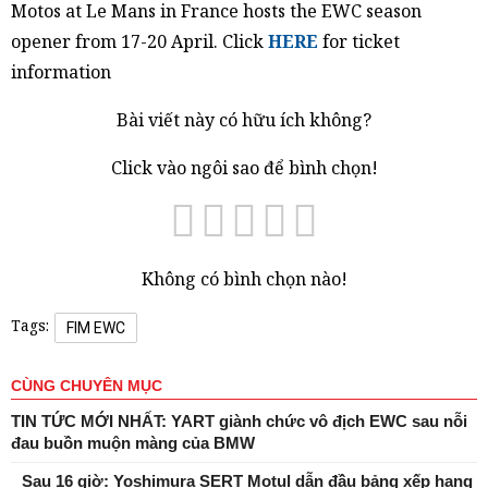
Motos at Le Mans in France hosts the EWC season
opener from 17-20 April. Click
HERE
for ticket
information
Bài viết này có hữu ích không?
Click vào ngôi sao để bình chọn!
Không có bình chọn nào!
Tags:
FIM EWC
CÙNG CHUYÊN MỤC
TIN TỨC MỚI NHẤT: YART giành chức vô địch EWC sau nỗi
đau buồn muộn màng của BMW
Sau 16 giờ: Yoshimura SERT Motul dẫn đầu bảng xếp hạng