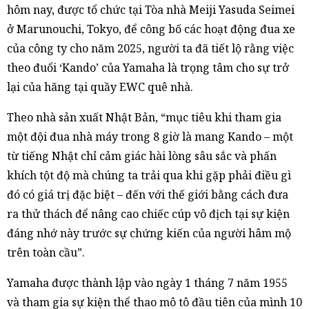
hôm nay, được tổ chức tại Tòa nhà Meiji Yasuda Seimei
ở Marunouchi, Tokyo, để công bố các hoạt động đua xe
của công ty cho năm 2025, người ta đã tiết lộ rằng việc
theo đuổi ‘Kando’ của Yamaha là trọng tâm cho sự trở
lại của hãng tại quầy EWC quê nhà.
Theo nhà sản xuất Nhật Bản, “mục tiêu khi tham gia
một đội đua nhà máy trong 8 giờ là mang Kando – một
từ tiếng Nhật chỉ cảm giác hài lòng sâu sắc và phấn
khích tột độ mà chúng ta trải qua khi gặp phải điều gì
đó có giá trị đặc biệt – đến với thế giới bằng cách đưa
ra thử thách để nâng cao chiếc cúp vô địch tại sự kiện
đáng nhớ này trước sự chứng kiến ​​của người hâm mộ
trên toàn cầu”.
Yamaha được thành lập vào ngày 1 tháng 7 năm 1955
và tham gia sự kiện thể thao mô tô đầu tiên của mình 10