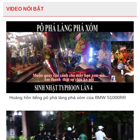
VIDEO NỔI BẬT
Hoảng hồn tiếng pô phá làng phá xóm của BMW S1000RR