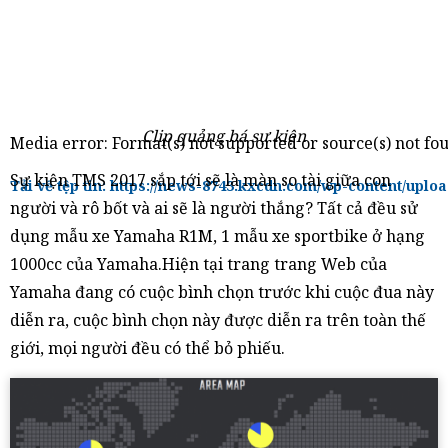
Clip quảng bá sự kiện
Media error: Format(s) not supported or source(s) not fo
Sự kiện TMS 2017 sắp tới sẽ là màn so tài giữa con
Tải về tệp tin: https://news-8743.kxcdn.com/wp-content/uplo
người và rô bốt và ai sẽ là người thắng? Tất cả đều sử
dụng mẫu xe Yamaha R1M, 1 mẫu xe sportbike ở hạng
1000cc của Yamaha.Hiện tại trang trang Web của
Yamaha đang có cuộc bình chọn trước khi cuộc đua này
00:00
diễn ra, cuộc bình chọn này được diễn ra trên toàn thế
giới, mọi người đều có thể bỏ phiếu.