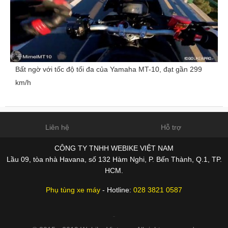
Bất ngờ với tốc độ tối đa của Yamaha MT-10, đạt gần 299
km/h
Liên hệ
Hỗ trợ
CÔNG TY TNHH WEBIKE VIỆT NAM
Lầu 09, tòa nhà Havana, số 132 Hàm Nghi, P. Bến Thành, Q.1, TP.
HCM.
Phụ tùng xe máy
- Hotline:
028 3821 0587