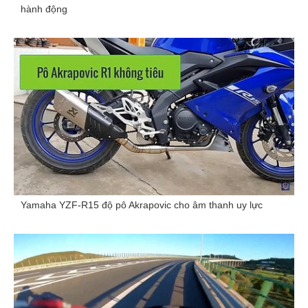
hành động
Yamaha YZF-R15 độ pô Akrapovic cho âm thanh uy lực