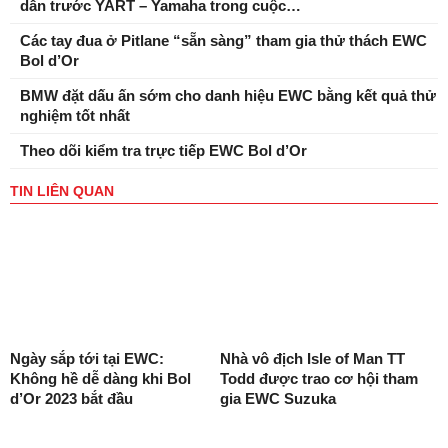
dẫn trước YART – Yamaha trong cuộc…
Các tay đua ở Pitlane “sẵn sàng” tham gia thử thách EWC
Bol d’Or
BMW đặt dấu ấn sớm cho danh hiệu EWC bằng kết quả thử
nghiệm tốt nhất
Theo dõi kiểm tra trực tiếp EWC Bol d’Or
TIN LIÊN QUAN
Ngày sắp tới tại EWC:
Nhà vô địch Isle of Man TT
Không hề dễ dàng khi Bol
Todd được trao cơ hội tham
d’Or 2023 bắt đầu
gia EWC Suzuka