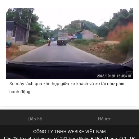
Xe máy lách qua khe hẹp giữa xe khách và xe tải như phim
hành động
Liên hệ
Hỗ trợ
CÔNG TY TNHH WEBIKE VIỆT NAM
Lầu 09, tòa nhà Havana, số 132 Hàm Nghi, P. Bến Thành, Q.1, TP.