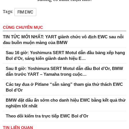
Tags:
FIM EWC
CÙNG CHUYÊN MỤC
TIN TỨC MỚI NHẤT: YART giành chức vô địch EWC sau nỗi
đau buồn muộn màng của BMW
Sau 16 giờ: Yoshimura SERT Motul dẫn đầu bảng xếp hạng
Bol d’Or, sáng kiến ​​giành danh hiệu E…
Sau 8 giờ: Yoshimura SERT Motul dẫn đầu Bol d’Or, BMW
dẫn trước YART – Yamaha trong cuộc…
Các tay đua ở Pitlane “sẵn sàng” tham gia thử thách EWC
Bol d’Or
BMW đặt dấu ấn sớm cho danh hiệu EWC bằng kết quả thử
nghiệm tốt nhất
Theo dõi kiểm tra trực tiếp EWC Bol d’Or
TIN LIÊN QUAN