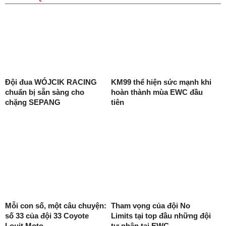
Đội đua WÓJCIK RACING
KM99 thể hiện sức mạnh khi
chuẩn bị sẵn sàng cho
hoàn thành mùa EWC đầu
chặng SEPANG
tiên
Mỗi con số, một câu chuyện:
Tham vọng của đội No
số 33 của đội 33 Coyote
Limits tại top đầu những đội
Louit Moto
tư nhân tại EWC