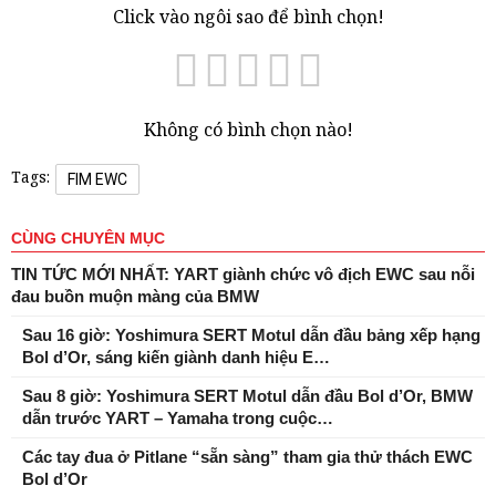
Click vào ngôi sao để bình chọn!
Không có bình chọn nào!
Tags:
FIM EWC
CÙNG CHUYÊN MỤC
TIN TỨC MỚI NHẤT: YART giành chức vô địch EWC sau nỗi
đau buồn muộn màng của BMW
Sau 16 giờ: Yoshimura SERT Motul dẫn đầu bảng xếp hạng
Bol d’Or, sáng kiến ​​giành danh hiệu E…
Sau 8 giờ: Yoshimura SERT Motul dẫn đầu Bol d’Or, BMW
dẫn trước YART – Yamaha trong cuộc…
Các tay đua ở Pitlane “sẵn sàng” tham gia thử thách EWC
Bol d’Or