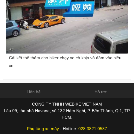
Cái kết thê thảm cho biker chạy xe cà khịa và đâm vào siêu
xe
Liên hệ
Hỗ trợ
CÔNG TY TNHH WEBIKE VIỆT NAM
Lầu 09, tòa nhà Havana, số 132 Hàm Nghi, P. Bến Thành, Q.1, TP.
HCM.
Phụ tùng xe máy
- Hotline:
028 3821 0587