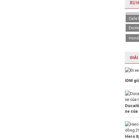
XU 
Cafe 
Excit
Hond
GIẢI
IDM gi
Ducait
xe của
Hero Xp