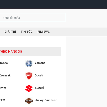
GIẢI TRÍ
TIN TỨC
FIM EWC
 THEO HÃNG XE
Honda
Yamaha
Kawasaki
Ducati
BMW
Suzuki
KTM
Harley-Davidson