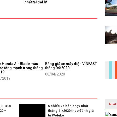
nhất tại đại lý
e Honda Air Blade màu
Bảng giá xe máy điện VINFAST
ờ tăng mạnh trong tháng
tháng 04/2020
019
08/04/2020
2/2019
DỊC
 SR400
5 chiếc xe bán chạy nhất
20 –
tháng 11/2020 theo đánh giá
”
từ Webike