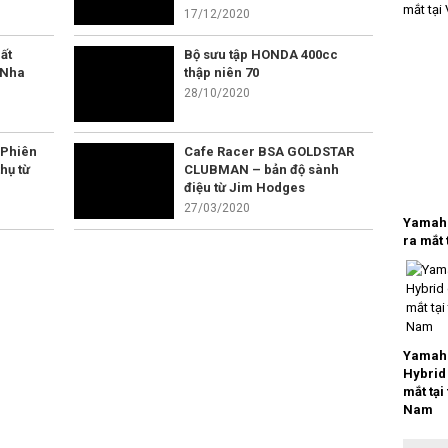
17/12/2020
ất
Bộ sưu tập HONDA 400cc
 Nha
thập niên 70
28/10/2020
 Phiên
Cafe Racer BSA GOLDSTAR
hụ từ
CLUBMAN – bản độ sành
điệu từ Jim Hodges
27/03/2020
Yamaha
ra mắt 
Yamaha
Hybrid
mắt tại
Nam