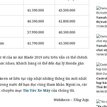
41.590.000
43.300.000
Yamaha
40.590.000
41.800.000
thị trư
17/04/2
37.990.000
40.500.000
năm
41.790.000
45.500.000
Yamaha
chơi s
10/04/2
c tế của xe Air Blade 2019 nêu trên vẫn có thể chênh
khác nhau. Khách hàng có thể đến đại lý Honda gần
e.vn sẽ liên tục cập nhật những thông tin mới nhất
Castro
họp bá
trong nước để bạn đọc cùng tham khảo. Ngoài ra, các
Thái B
tại chuyên mục
Tin Tức Xe Máy
của chúng tôi.
06/04/2
Webike.vn – Tổng hợp.
“Xe chơ