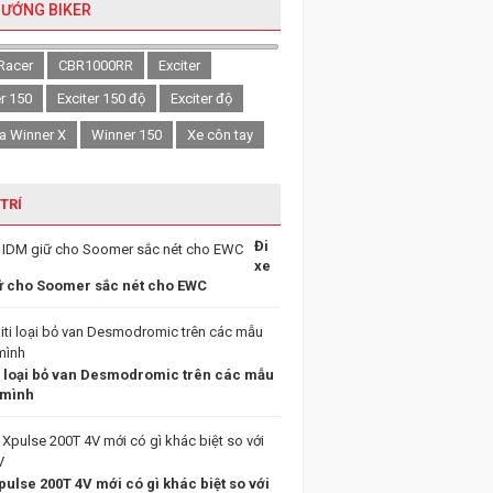
HƯỚNG BIKER
Racer
CBR1000RR
Exciter
er 150
Exciter 150 độ
Exciter độ
a Winner X
Winner 150
Xe côn tay
 TRÍ
Đi
xe
ữ cho Soomer sắc nét cho EWC
i loại bỏ van Desmodromic trên các mẫu
 mình
ulse 200T 4V mới có gì khác biệt so với