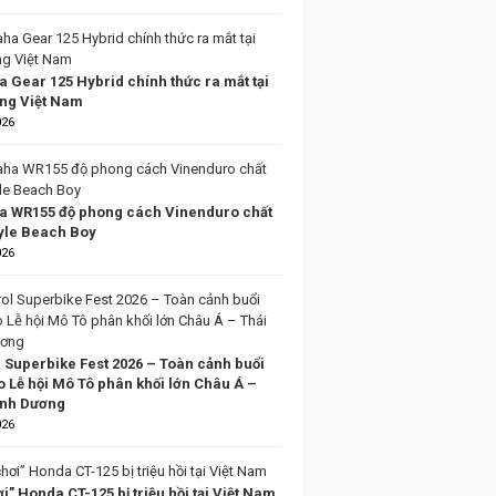
 Gear 125 Hybrid chính thức ra mắt tại
ờng Việt Nam
026
 WR155 độ phong cách Vinenduro chất
tyle Beach Boy
026
l Superbike Fest 2026 – Toàn cảnh buổi
o Lễ hội Mô Tô phân khối lớn Châu Á –
ình Dương
026
i” Honda CT-125 bị triệu hồi tại Việt Nam