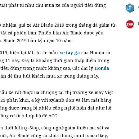
uất phát từ nhu cầu mua xe của người tiêu dùng
y nhiệm, giá xe Air Blade 2019 trong tháng đã giảm từ
 tất cả phiên bản. Phiên bản Air Blade được yêu
r Blade 2019 bản kỷ niệm 10 năm.
19, hiện tại tất cả các mẫu
xe tay ga
của Honda có
áng 11 này. Đây là khoảng thời gian thấp điểm trong
iêu dùng trong nước không cao. Các đại lý
Honda
bán để thu hút khách mua xe trong tháng này.
mẫu xe rất được ưa chuộng tại thị trường xe máy Việt
125 phân khối, 4 kỳ với xylanh đơn và làm mát bằng
cũng được trang bị nhiều công nghệ hiện đại như hệ
ộng cơ tích hợp bộ đề ACG.
m thời Idling-Stop, công nghệ giảm thiểu ma sát và
ữa, Air Blade cũng có khóa thông minh smartkey,