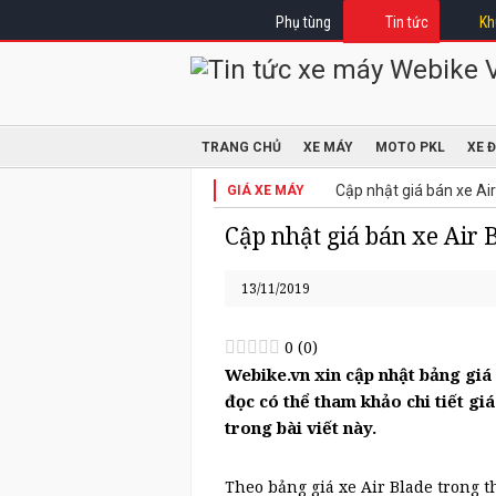
Phụ tùng
Tin tức
Kh
TRANG CHỦ
XE MÁY
MOTO PKL
XE 
Cập nhật giá bán xe Air
GIÁ XE MÁY
Cập nhật giá bán xe Air B
13/11/2019
0
(
0
)
Webike.vn xin cập nhật bảng giá 
đọc có thể tham khảo chi tiết g
trong bài viết này.
Theo bảng giá xe Air Blade trong t