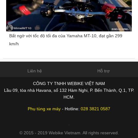
Bất ngờ với tốc độ tối đa của Yamaha MT-10, đạt gần 299
km/h
Liên hệ
Hỗ trợ
CÔNG TY TNHH WEBIKE VIỆT NAM
Lầu 09, tòa nhà Havana, số 132 Hàm Nghi, P. Bến Thành, Q.1, TP.
HCM.
Phụ tùng xe máy
- Hotline:
028 3821 0587
© 2015 - 2019 Webike Vietnam. All rights reserved.