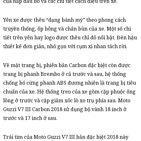
của nắp đầu bò và các chi tiết cách điệu trên xe.
Yên xe được thêu “dạng bánh mỳ” theo phong cách
truyền thống, ốp hông và chắn bùn của xe. Một số chi
tiết trên yên hay logo được thêu chỉ đỏ nổi bật. Đèn hậu
thiết kế đơn giản, nhỏ gọn với cụm xi nhan tách rời.
Về mặt trang bị, phiên bản Carbon đặc biệt còn được
trang bị phanh Brembo ở cả trước và sau, hệ thống
chống bó cứng phanh ABS đương nhiên là trang bị tiêu
chuẩn của xe. Hệ thống treo của xe gồm cặp phuộc ống
lồng ở trước và cặp giảm xóc lò xo trụ phía sau. Moto
Guzzi V7 III Carbon 2018 sử dụng bộ vành 18 inch ở
trước và 17 inch ở sau.
Trái tim của Moto Guzzi V7 III bản đặc biệt 2018 này