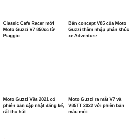
Classic Cafe Racer mới
Bản concept V85 của Moto
Moto Guzzi V7 850cc từ
Guzzi thâm nhập phân khúc
Piaggio
xe Adventure
Moto Guzzi V9s 2021 có
Moto Guzzi ra mắt V7 và
phiên bản cập nhật đáng kể,
V85TT 2022 với phiên bản
rất thu hút
màu mới