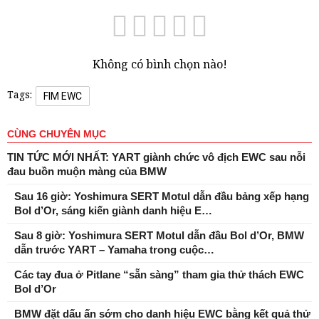
Không có bình chọn nào!
Tags:
FIM EWC
CÙNG CHUYÊN MỤC
TIN TỨC MỚI NHẤT: YART giành chức vô địch EWC sau nỗi
đau buồn muộn màng của BMW
Sau 16 giờ: Yoshimura SERT Motul dẫn đầu bảng xếp hạng
Bol d’Or, sáng kiến ​​giành danh hiệu E…
Sau 8 giờ: Yoshimura SERT Motul dẫn đầu Bol d’Or, BMW
dẫn trước YART – Yamaha trong cuộc…
Các tay đua ở Pitlane “sẵn sàng” tham gia thử thách EWC
Bol d’Or
BMW đặt dấu ấn sớm cho danh hiệu EWC bằng kết quả thử