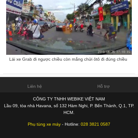
Lái xe Grab đi ngược chiều còn mắng chửi ôtô đi đúng chiều
Liên hệ
Hỗ trợ
CÔNG TY TNHH WEBIKE VIỆT NAM
Lầu 09, tòa nhà Havana, số 132 Hàm Nghi, P. Bến Thành, Q.1, TP.
HCM.
Phụ tùng xe máy
- Hotline:
028 3821 0587