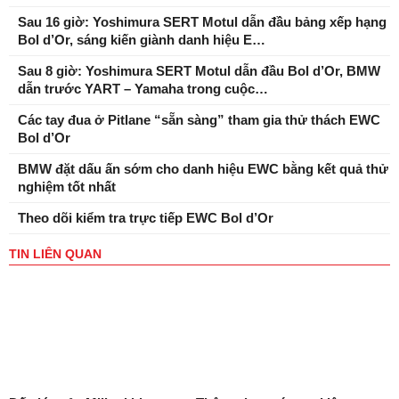
Sau 16 giờ: Yoshimura SERT Motul dẫn đầu bảng xếp hạng
Bol d’Or, sáng kiến ​​giành danh hiệu E…
Sau 8 giờ: Yoshimura SERT Motul dẫn đầu Bol d’Or, BMW
dẫn trước YART – Yamaha trong cuộc…
Các tay đua ở Pitlane “sẵn sàng” tham gia thử thách EWC
Bol d’Or
BMW đặt dấu ấn sớm cho danh hiệu EWC bằng kết quả thử
nghiệm tốt nhất
Theo dõi kiểm tra trực tiếp EWC Bol d’Or
TIN LIÊN QUAN