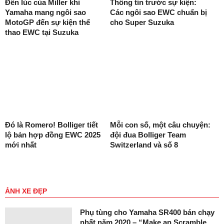
Đến lúc của Miller khi
Thông tin trước sự kiện:
Yamaha mang ngôi sao
Các ngôi sao EWC chuẩn bị
MotoGP đến sự kiện thể
cho Super Suzuka
thao EWC tại Suzuka
Đó là Romero! Bolliger tiết
Mỗi con số, một câu chuyện:
lộ bản hợp đồng EWC 2025
đội đua Bolliger Team
mới nhất
Switzerland và số 8
ẢNH XE ĐẸP
Phụ tùng cho Yamaha SR400 bán chạy
nhất năm 2020 – “Make an Scramble…