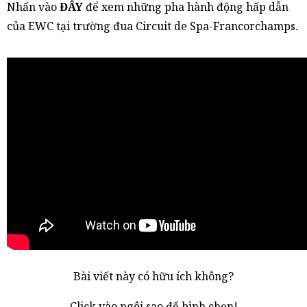
Nhấn vào
ĐÂY
để xem những pha hành động hấp dẫn
của EWC tại trường đua Circuit de Spa-Francorchamps.
Bài viết này có hữu ích không?
Click vào ngôi sao để bình chọn!