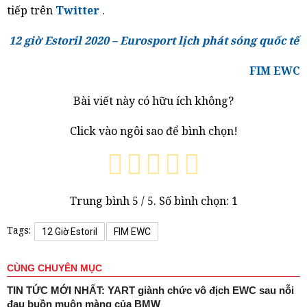
tiếp trên
Twitter
.
12 giờ Estoril 2020 – Eurosport lịch phát sóng quốc tế
FIM EWC
Bài viết này có hữu ích không?
Click vào ngôi sao để bình chọn!
Trung bình
5
/ 5. Số bình chọn:
1
Tags:
12 Giờ Estoril
FIM EWC
CÙNG CHUYÊN MỤC
TIN TỨC MỚI NHẤT: YART giành chức vô địch EWC sau nỗi
đau buồn muộn màng của BMW