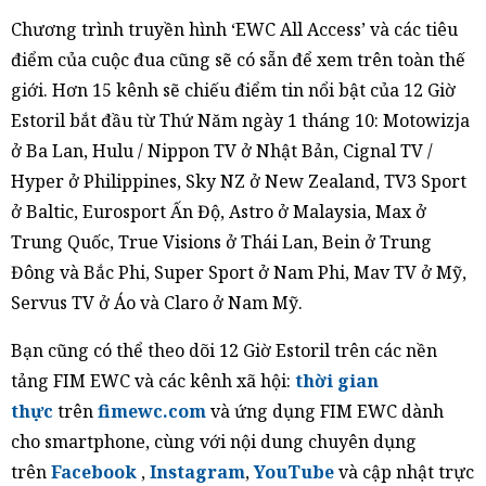
Chương trình truyền hình ‘EWC All Access’ và các tiêu
điểm của cuộc đua cũng sẽ có sẵn để xem trên toàn thế
giới. Hơn 15 kênh sẽ chiếu điểm tin nổi bật của 12 Giờ
Estoril bắt đầu từ Thứ Năm ngày 1 tháng 10: Motowizja
ở Ba Lan, Hulu / Nippon TV ở Nhật Bản, Cignal TV /
Hyper ở Philippines, Sky NZ ở New Zealand, TV3 Sport
ở Baltic, Eurosport Ấn Độ, Astro ở Malaysia, Max ở
Trung Quốc, True Visions ở Thái Lan, Bein ở Trung
Đông và Bắc Phi, Super Sport ở Nam Phi, Mav TV ở Mỹ,
Servus TV ở Áo và Claro ở Nam Mỹ.
Bạn cũng có thể theo dõi 12 Giờ Estoril trên các nền
tảng FIM EWC và các kênh xã hội:
thời gian
thực
trên
fimewc.com
và ứng dụng FIM EWC dành
cho smartphone, cùng với nội dung chuyên dụng
trên
Facebook
,
Instagram
,
YouTube
và cập nhật trực