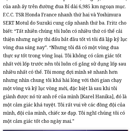
của anh ấy trên đường đua Bỉ dài 6,985 km ngoạn mục.
F.C.C. TSR Honda France nhanh thứ hai và Yoshimura
SERT Motul do Suzuki cung cấp nhanh thứ ba. Fritz cho
biết: “Tất nhiên chúng tôi luôn có nhiều thứ có thể cải
thiện nhưng ngày thi đấu bắt đầu tốt vì tôi đã lập kỷ lục
vòng đua sáng nay”. “Nhưng tôi đã có một vòng đua
thực sự tốt trong vòng loại. Tôi không có cảm giác tốt
nhất với lốp trước nên tôi luôn cố gắng sử dụng lốp sau
nhiều nhất có thể. Tôi mong đợi mình sẽ nhanh hơn
nhưng nhìn chung tôi khá hài lòng với thời gian chạy
một vòng và kỷ lục vòng mới, đặc biệt là sau khi tôi
giành được nó từ anh rể của mình [Karel Hanika], đó là
một cảm giác khá tuyệt. Tôi rất vui về các đồng đội của
mình, đội của mình, chiếc xe đạp. Tôi nghĩ chúng tôi có
một cảm giác tốt cho ngày mai.”