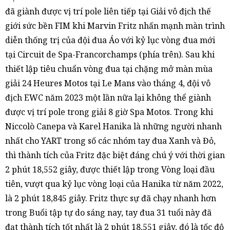
đã giành được vị trí pole liên tiếp tại Giải vô địch thế
giới sức bền FIM khi Marvin Fritz nhấn mạnh màn trình
diễn thống trị của đội đua Áo với kỷ lục vòng đua mới
tại Circuit de Spa-Francorchamps (phía trên). Sau khi
thiết lập tiêu chuẩn vòng đua tại chặng mở màn mùa
giải 24 Heures Motos tại Le Mans vào tháng 4, đội vô
địch EWC năm 2023 một lần nữa lại không thể giành
được vị trí pole trong giải 8 giờ Spa Motos. Trong khi
Niccolò Canepa và Karel Hanika là những người nhanh
nhất cho YART trong số các nhóm tay đua Xanh và Đỏ,
thì thành tích của Fritz đặc biệt đáng chú ý với thời gian
2 phút 18,552 giây, được thiết lập trong Vòng loại đầu
tiên, vượt qua kỷ lục vòng loại của Hanika từ năm 2022,
là 2 phút 18,845 giây. Fritz thực sự đã chạy nhanh hơn
trong Buổi tập tự do sáng nay, tay đua 31 tuổi này đã
đạt thành tích tốt nhất là 2 phút 18,551 giây, đó là tốc độ