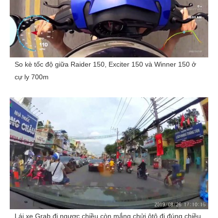
So kè tốc độ giữa Raider 150, Exciter 150 và Winner 150 ở
cự ly 700m
Lái xe Grab đi ngược chiều còn mắng chửi ôtô đi đúng chiều