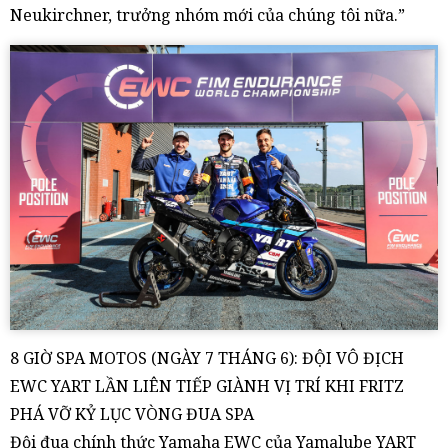
Neukirchner, trưởng nhóm mới của chúng tôi nữa.”
8 GIỜ SPA MOTOS (NGÀY 7 THÁNG 6): ĐỘI VÔ ĐỊCH
EWC YART LẦN LIÊN TIẾP GIÀNH VỊ TRÍ KHI FRITZ
PHÁ VỠ KỶ LỤC VÒNG ĐUA SPA
Đội đua chính thức Yamaha EWC của Yamalube YART