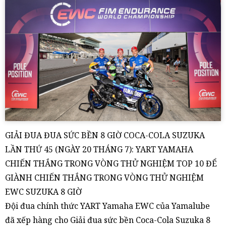
GIẢI ĐUA ĐUA SỨC BỀN 8 GIỜ COCA-COLA SUZUKA
LẦN THỨ 45 (NGÀY 20 THÁNG 7): YART YAMAHA
CHIẾN THẮNG TRONG VÒNG THỬ NGHIỆM TOP 10 ĐỂ
GIÀNH CHIẾN THẮNG TRONG VÒNG THỬ NGHIỆM
EWC SUZUKA 8 GIỜ
Đội đua chính thức YART Yamaha EWC của Yamalube
đã xếp hàng cho Giải đua sức bền Coca-Cola Suzuka 8