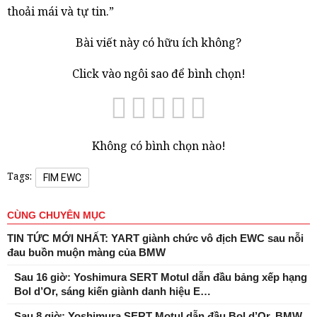
thoải mái và tự tin.”
Bài viết này có hữu ích không?
Click vào ngôi sao để bình chọn!
Không có bình chọn nào!
Tags:
FIM EWC
CÙNG CHUYÊN MỤC
TIN TỨC MỚI NHẤT: YART giành chức vô địch EWC sau nỗi
đau buồn muộn màng của BMW
Sau 16 giờ: Yoshimura SERT Motul dẫn đầu bảng xếp hạng
Bol d’Or, sáng kiến ​​giành danh hiệu E…
Sau 8 giờ: Yoshimura SERT Motul dẫn đầu Bol d’Or, BMW