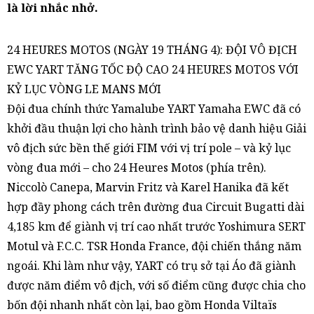
là lời nhắc nhở.
24 HEURES MOTOS (NGÀY 19 THÁNG 4): ĐỘI VÔ ĐỊCH
EWC YART TĂNG TỐC ĐỘ CAO 24 HEURES MOTOS VỚI
KỶ LỤC VÒNG LE MANS MỚI
Đội đua chính thức Yamalube YART Yamaha EWC đã có
khởi đầu thuận lợi cho hành trình bảo vệ danh hiệu Giải
vô địch sức bền thế giới FIM với vị trí pole – và kỷ lục
vòng đua mới – cho 24 Heures Motos (phía trên).
Niccolò Canepa, Marvin Fritz và Karel Hanika đã kết
hợp đầy phong cách trên đường đua Circuit Bugatti dài
4,185 km để giành vị trí cao nhất trước Yoshimura SERT
Motul và F.C.C. TSR Honda France, đội chiến thắng năm
ngoái. Khi làm như vậy, YART có trụ sở tại Áo đã giành
được năm điểm vô địch, với số điểm cũng được chia cho
bốn đội nhanh nhất còn lại, bao gồm Honda Viltaïs