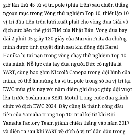
giờ lần thứ 45 từ vị trí pole (phía trên) sau chiến thắng
ngoạn mục trong Vòng thử nghiệm Top 10, thiết lập 10
vị trí đầu tiên trên lưới xuất phát cho vòng đua Giải vô
địch sức bền thế giới FIM của Nhật Bản. Vòng đua bay
dài 2 phút 05 giây 130 giây của Marvin Fritz đã chứng
minh được tính quyết định sau khi đồng đội Karel
Hanika bị tai nạn trong vòng chạy thử nghiệm Top 10
của mình. Nỗ lực của tay đua người Đức có nghĩa là
YART, cũng bao gồm Niccolò Canepa trong đội hình của
mình, có thể ăn mừng ba vị trí pole trong số ba vị trí tại
EWC mùa giải này với năm điểm ghi được giúp đội vượt
lên trước Yoshimura SERT Motul trong cuộc đua giành
chức vô địch EWC 2024. Đây cũng là thành công đầu
tiên của Yamaha trong Top 10 Trial kể từ khi Đội
Yamaha Factory Team giành chiến thắng vào năm 2017
và diễn ra sau khi YART về đích ở vị trí dẫn đầu trong