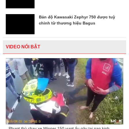
Bản độ Kawasaki Zephyr 750 được tuỳ
chỉnh từ thương hiệu Bagus
VIDEO NỔI BẬT
Phượt thủ chạy xe Winner 150 vượt ẩu gây tai nạn kinh