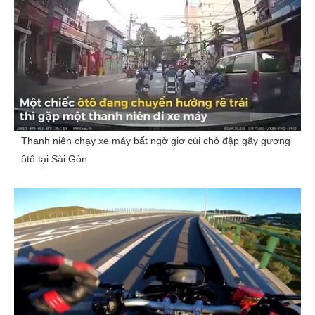
Thanh niên chạy xe máy bất ngờ giơ cùi chỏ đập gãy gương
ôtô tại Sài Gòn