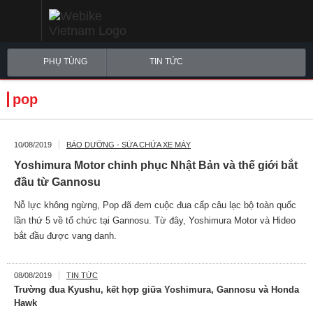
PHỤ TÙNG
TIN TỨC
pop
10/08/2019
BẢO DƯỠNG - SỬA CHỮA XE MÁY
Yoshimura Motor chinh phục Nhật Bản và thế giới bắt
đầu từ Gannosu
Nỗ lực không ngừng, Pop đã đem cuộc đua cấp câu lạc bộ toàn quốc
lần thứ 5 về tổ chức tại Gannosu. Từ đây, Yoshimura Motor và Hideo
bắt đầu được vang danh.
08/08/2019
TIN TỨC
Trường đua Kyushu, kết hợp giữa Yoshimura, Gannosu và Honda
Hawk