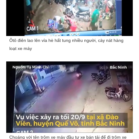
Ôtô điên lao lên vỉa hè hất tung nhiều người, cày nát hàng
loạt xe máy
Choáng với tên trộm xe máy đầu tư xe bán tải để đi trộm xe