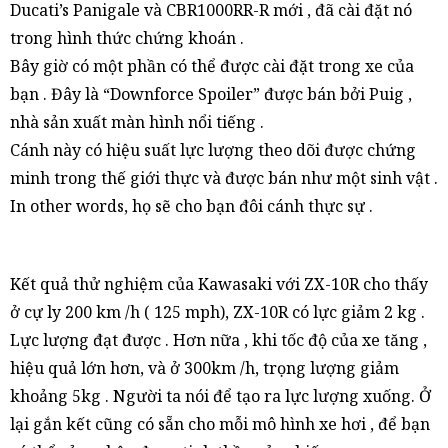
Ducati’s Panigale và CBR1000RR-R mới , đã cài đặt nó
trong hình thức chứng khoán .
Bây giờ có một phần có thể được cài đặt trong xe của
bạn . Đây là “Downforce Spoiler” được bán bởi Puig ,
nhà sản xuất màn hình nổi tiếng .
Cánh này có hiệu suất lực lượng theo dõi được chứng
minh trong thế giới thực và được bán như một sinh vật .
In other words, họ sẽ cho bạn đôi cánh thực sự .
Kết quả thử nghiệm của Kawasaki với ZX-10R cho thấy
ở cự ly 200 km /h ( 125 mph), ZX-10R có lực giảm 2 kg .
Lực lượng đạt được . Hơn nữa , khi tốc độ của xe tăng ,
hiệu quả lớn hơn, và ở 300km /h, trọng lượng giảm
khoảng 5kg . Người ta nói để tạo ra lực lượng xuống. Ở
lại gắn kết cũng có sẵn cho mỗi mô hình xe hơi , để bạn