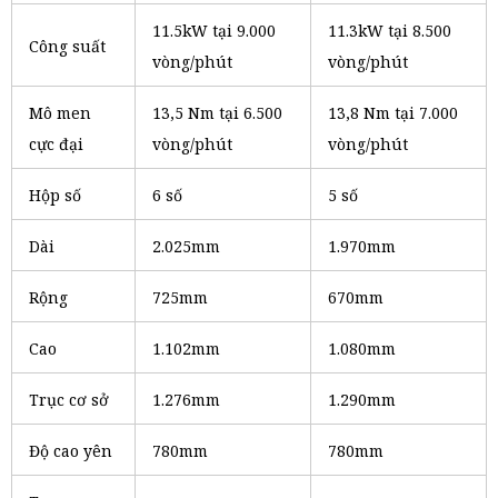
11.5kW tại 9.000
11.3kW tại 8.500
Công suất
vòng/phút
vòng/phút
Mô men
13,5 Nm tại 6.500
13,8 Nm tại 7.000
cực đại
vòng/phút
vòng/phút
Hộp số
6 số
5 số
Dài
2.025mm
1.970mm
Rộng
725mm
670mm
Cao
1.102mm
1.080mm
Trục cơ sở
1.276mm
1.290mm
Độ cao yên
780mm
780mm