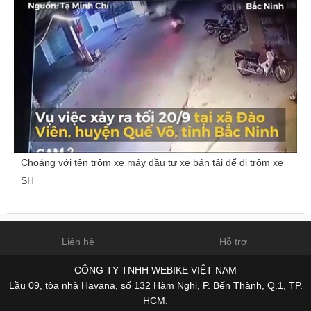
Choáng với tên trộm xe máy đầu tư xe bán tải để đi trộm xe
SH
Liên hệ
Hỗ trợ
CÔNG TY TNHH WEBIKE VIỆT NAM
Lầu 09, tòa nhà Havana, số 132 Hàm Nghi, P. Bến Thành, Q.1, TP.
HCM.