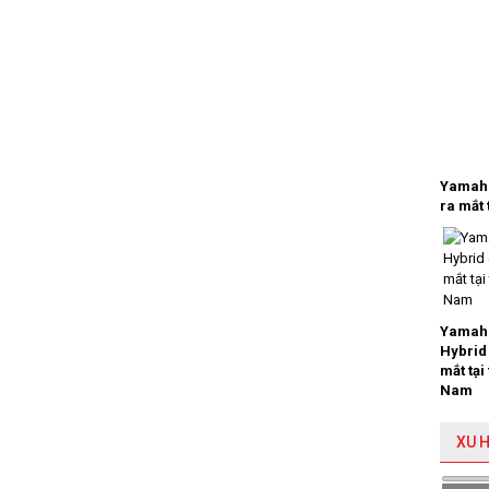
Yamaha
ra mắt 
Yamaha
Hybrid
mắt tại
Nam
XU 