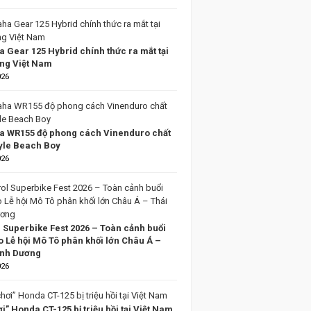
 Gear 125 Hybrid chính thức ra mắt tại
ờng Việt Nam
026
 WR155 độ phong cách Vinenduro chất
tyle Beach Boy
026
l Superbike Fest 2026 – Toàn cảnh buổi
o Lễ hội Mô Tô phân khối lớn Châu Á –
ình Dương
026
i” Honda CT-125 bị triệu hồi tại Việt Nam