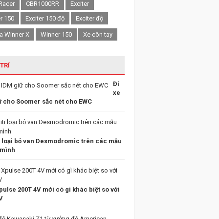
Racer
CBR1000RR
Exciter
er 150
Exciter 150 độ
Exciter độ
a Winner X
Winner 150
Xe côn tay
 TRÍ
Đi
xe
ữ cho Soomer sắc nét cho EWC
i loại bỏ van Desmodromic trên các mẫu
 mình
ulse 200T 4V mới có gì khác biệt so với
V