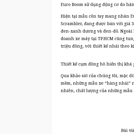
Euro Boom sử dụng động cơ do hãn
Hiện tại mẫu côn tay mang nhãn E
Scrambler, đang được bán với giá 
đen-xanh dương và đen-đỏ. Ngoài E
doanh xe máy tại TP.HCM cũng tung
triệu đồng, với thiết kế nhái theo
Thiết kế cụm đồng hồ hiển thị khá
Qua khảo sát của chúng tôi, mặc d
mềm, những mẫu xe “hàng nhái” n
nhiên, chất lượng của những mẫu x
Bài vi