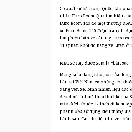
Có xuất xứ từ Trung Quốc, khi phâ
nhãn Euro Boom. Qua tìm hiểu của 
Euro Boom 140 do một thương hiệu x
xe Euro Boom 140 được trang bị độ
hai phiên bản xe côn tay Euro Boom
110 phân khối do hãng xe Lifan ở 
Mẫu xe này được xem là “bản sao”
Mang kiểu dáng nhỏ gọn của dòng 
bán tại Việt Nam có những chi thiế
dáng yên xe, bình nhiên liệu cho 
đều được “nhái” theo thiết kế của 
mâm kích thước 12 inch đi kèm lốp
phanh đều sử dụng kiểu thắng đĩa
bánh sau. Các chi tiết như vè chắ