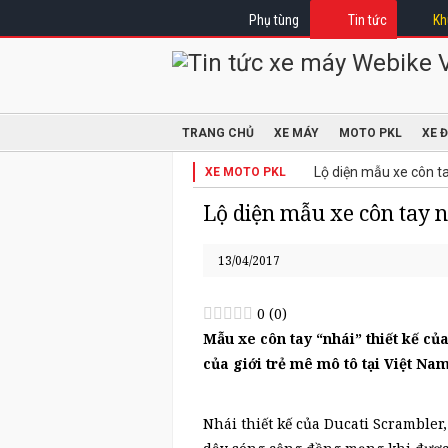
Phụ tùng
Tin tức
Kh
TRANG CHỦ
XE MÁY
MOTO PKL
XE 
Lộ diện mẫu xe côn t
XE MOTO PKL
Lộ diện mẫu xe côn tay n
13/04/2017
0
(
0
)
Mẫu xe côn tay “nhái” thiết kế c
của giới trẻ mê mô tô tại Việt Na
Nhái thiết kế của Ducati Scramble