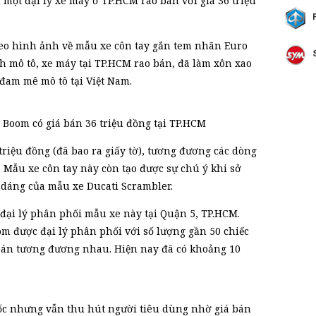
một đại lý xe máy ở TP.HCM rao bán với giá 36 triệu
eo hình ảnh về mẫu xe côn tay gắn tem nhãn Euro
h mô tô, xe máy tại TP.HCM rao bán, đã làm xôn xao
đam mê mô tô tại Việt Nam.
Boom có giá bán 36 triệu đồng tại TP.HCM
triệu đồng (đã bao ra giấy tờ), tương đương các dòng
 Mẫu xe côn tay này còn tạo được sự chú ý khi sở
 dáng của mẫu xe Ducati Scrambler.
 đại lý phân phối mẫu xe này tại Quận 5, TP.HCM.
m được đại lý phân phối với số lượng gần 50 chiếc
 bán tương đương nhau. Hiện nay đã có khoảng 10
ốc nhưng vẫn thu hút người tiêu dùng nhờ giá bán