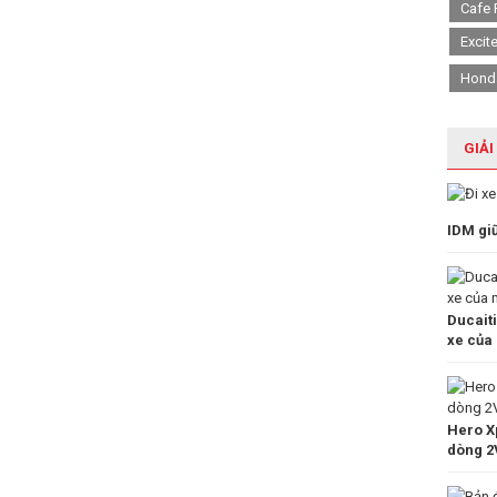
Cafe 
Excit
Hond
GIẢI
IDM gi
Ducait
xe của
Hero Xp
dòng 2