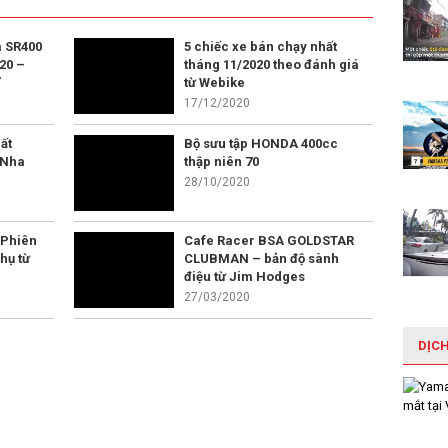
 SR400
5 chiếc xe bán chạy nhất
20 –
tháng 11/2020 theo đánh giá
”
từ Webike
17/12/2020
ất
Bộ sưu tập HONDA 400cc
 Nha
thập niên 70
28/10/2020
 Phiên
Cafe Racer BSA GOLDSTAR
hụ từ
CLUBMAN – bản độ sành
điệu từ Jim Hodges
27/03/2020
DỊC