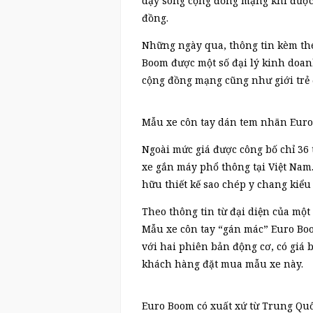
dậy sóng cộng đồng mạng khi được 
đồng.
Những ngày qua, thông tin kèm th
Boom được một số đại lý kinh doan
cộng đồng mạng cũng như giới trẻ 
Mẫu xe côn tay dán tem nhãn Euro 
Ngoài mức giá được công bố chỉ 36 
xe gắn máy phổ thông tại Việt Nam.
hữu thiết kế sao chép y chang kiểu
Theo thông tin từ đại diện của một
Mẫu xe côn tay “gán mác” Euro Boo
với hai phiên bản động cơ, có giá
khách hàng đặt mua mẫu xe này.
Euro Boom có xuất xứ từ Trung Qu