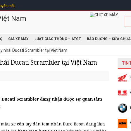
uyến mãi
ĐỘ
GIÁ XE MÁY
LUẬT GIAO THÔNG – ATGT
BẢO DƯỠNG – SỬA CHỮA
ay nhái Ducati Scrambler tại Việt Nam
hái Ducati Scrambler tại Việt Nam
TIN
ủa Ducati Scrambler đang nhận được sự quan tâm
m
r, mẫu xe côn tay dán tem nhãn Euro Boom đang làm