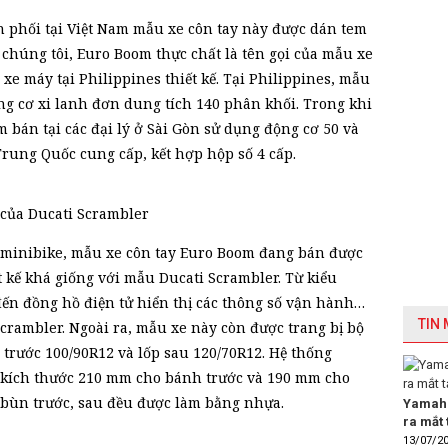
n phối tại Việt Nam mẫu xe côn tay này được dán tem
chúng tôi, Euro Boom thực chất là tên gọi của mẫu xe
e máy tại Philippines thiết kế. Tại Philippines, mẫu
ng cơ xi lanh đơn dung tích 140 phân khối. Trong khi
 bán tại các đại lý ở Sài Gòn sử dụng động cơ 50 và
Trung Quốc cung cấp, kết hợp hộp số 4 cấp.
 của Ducati Scrambler
minibike, mẫu xe côn tay Euro Boom đang bán được
t kế khá giống với mẫu Ducati Scrambler. Từ kiểu
đến đồng hồ điện tử hiển thị các thông số vận hành…
TIN
Scrambler. Ngoài ra, mẫu xe này còn được trang bị bộ
 trước 100/90R12 và lốp sau 120/70R12. Hệ thống
 kích thước 210 mm cho bánh trước và 190 mm cho
n bùn trước, sau đều được làm bằng nhựa.
Yamaha
ra mắt 
13/07/2