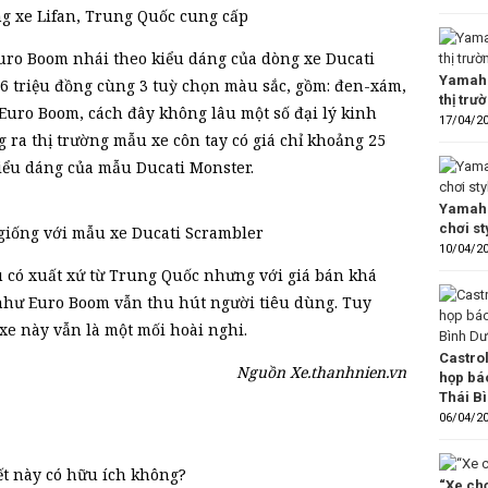
g xe Lifan, Trung Quốc cung cấp
uro Boom nhái theo kiểu dáng của dòng xe Ducati
Yamaha
36 triệu đồng cùng 3 tuỳ chọn màu sắc, gồm: đen-xám,
thị trư
uro Boom, cách đây không lâu một số đại lý kinh
17/04/2
 ra thị trường mẫu xe côn tay có giá chỉ khoảng 25
 kiểu dáng của mẫu Ducati Monster.
Yamaha
chơi s
 giống với mẫu xe Ducati Scrambler
10/04/2
ù có xuất xứ từ Trung Quốc nhưng với giá bán khá
hư Euro Boom vẫn thu hút người tiêu dùng. Tuy
e này vẫn là một mối hoài nghi.
Castro
Nguồn Xe.thanhnien.vn
họp bá
Thái B
06/04/2
ết này có hữu ích không?
“Xe chơ