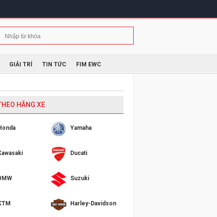
GIẢI TRÍ
TIN TỨC
FIM EWC
 THEO HÃNG XE
Honda
Yamaha
Kawasaki
Ducati
BMW
Suzuki
KTM
Harley-Davidson