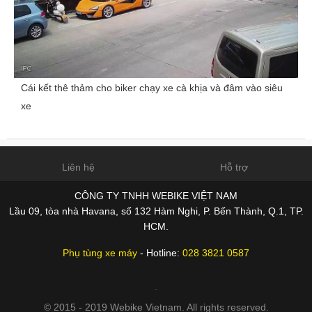
Cái kết thê thảm cho biker chạy xe cà khịa và đâm vào siêu
xe
Liên hệ
Hỗ trợ
CÔNG TY TNHH WEBIKE VIỆT NAM
Lầu 09, tòa nhà Havana, số 132 Hàm Nghi, P. Bến Thành, Q.1, TP.
HCM.
Phụ tùng xe máy
- Hotline:
028 3821 0587
© 2015 - 2019 Webike Vietnam. All rights reserved.