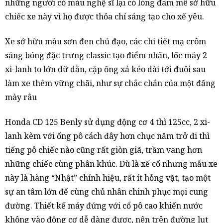
những người có máu nghệ sĩ lại có lòng đam mê sở hữu
chiếc xe này vì họ được thỏa chí sáng tạo cho xế yêu.
Xe sở hữu màu sơn đen chủ đạo, các chi tiết mạ crôm
sáng bóng đặc trưng classic tạo điểm nhấn, lốc máy 2
xi-lanh to lớn dữ dằn, cặp ống xả kéo dài tới đuôi sau
làm xe thêm vững chãi, như sự chắc chắn của một đấng
mày râu
Honda CD 125 Benly sử dụng động cơ 4 thì 125cc, 2 xi-
lanh kèm với ống pô cách đây hơn chục năm trở đi thì
tiếng pô chiếc nào cũng rất giòn giã, trầm vang hơn
những chiếc cùng phân khúc. Dù là xế cổ nhưng mẫu xe
này là hàng “Nhật” chính hiệu, rất ít hỏng vặt, tạo một
sự an tâm lớn để cùng chủ nhân chinh phục mọi cung
đường. Thiết kế máy đứng với cổ pô cao khiến nước
không vào động cơ dễ dàng được, nên trên đường lụt