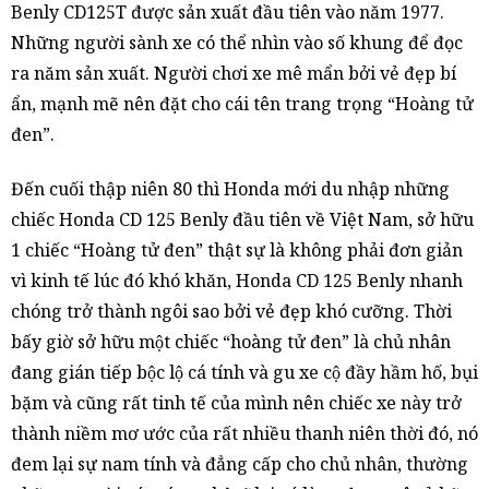
Benly CD125T được sản xuất đầu tiên vào năm 1977.
Những người sành xe có thể nhìn vào số khung để đọc
ra năm sản xuất. Người chơi xe mê mẩn bởi vẻ đẹp bí
ẩn, mạnh mẽ nên đặt cho cái tên trang trọng “Hoàng tử
đen”.
Đến cuối thập niên 80 thì Honda mới du nhập những
chiếc Honda CD 125 Benly đầu tiên về Việt Nam, sở hữu
1 chiếc “Hoàng tử đen” thật sự là không phải đơn giản
vì kinh tế lúc đó khó khăn, Honda CD 125 Benly nhanh
chóng trở thành ngôi sao bởi vẻ đẹp khó cưỡng. Thời
bấy giờ sở hữu một chiếc “hoàng tử đen” là chủ nhân
đang gián tiếp bộc lộ cá tính và gu xe cộ đầy hầm hố, bụi
bặm và cũng rất tinh tế của mình nên chiếc xe này trở
thành niềm mơ ước của rất nhiều thanh niên thời đó, nó
đem lại sự nam tính và đẳng cấp cho chủ nhân, thường