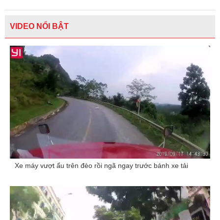
VIDEO NỔI BẬT
Xe máy vượt ẩu trên đèo rồi ngã ngay trước bánh xe tải