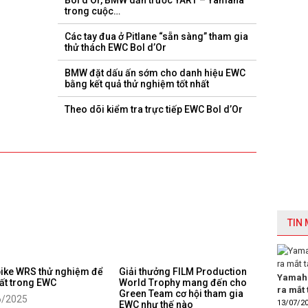
Bol d’Or, BMW dẫn trước YART – Yamaha
trong cuộc…
Các tay đua ở Pitlane “sẵn sàng” tham gia
thử thách EWC Bol d’Or
BMW đặt dấu ấn sớm cho danh hiệu EWC
bằng kết quả thử nghiệm tốt nhất
Theo dõi kiểm tra trực tiếp EWC Bol d’Or
TIN
ike WRS thử nghiệm để
Giải thưởng FILM Production
Yamaha
hất trong EWC
World Trophy mang đến cho
ra mắt 
Green Team cơ hội tham gia
6/2025
13/07/2
EWC như thế nào