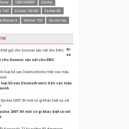
Racer
CBR1000RR
Exciter
er 150
Exciter 150 độ
Exciter độ
a Winner X
Winner 150
Xe côn tay
 TRÍ
Đi
xe
ữ cho Soomer sắc nét cho EWC
i loại bỏ van Desmodromic trên các mẫu
 mình
ulse 200T 4V mới có gì khác biệt so với
V