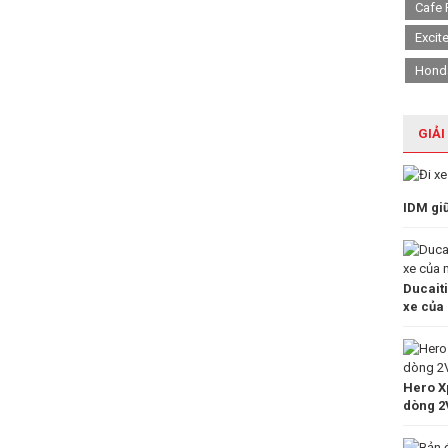
Cafe 
Excit
Hond
GIẢI
IDM gi
Ducait
xe của
Hero Xp
dòng 2