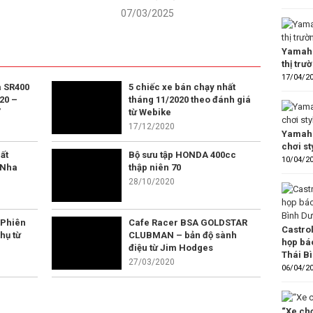
07/03/2025
Yamaha
thị trư
17/04/2
 SR400
5 chiếc xe bán chạy nhất
20 –
tháng 11/2020 theo đánh giá
”
từ Webike
17/12/2020
Yamaha
chơi s
ất
Bộ sưu tập HONDA 400cc
10/04/2
 Nha
thập niên 70
28/10/2020
 Phiên
Cafe Racer BSA GOLDSTAR
Castro
hụ từ
CLUBMAN – bản độ sành
họp bá
điệu từ Jim Hodges
Thái B
27/03/2020
06/04/2
“Xe chơ