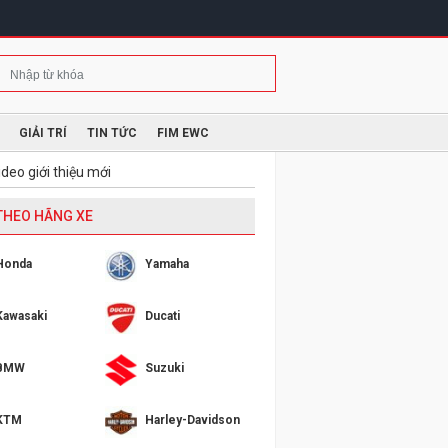
GIẢI TRÍ
TIN TỨC
FIM EWC
deo giới thiệu mới
 THEO HÃNG XE
Honda
Yamaha
Kawasaki
Ducati
BMW
Suzuki
KTM
Harley-Davidson