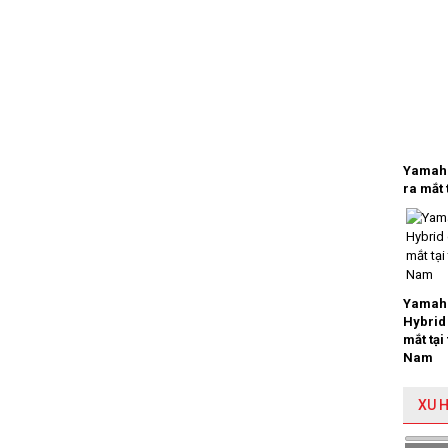
Yamaha
ra mắt 
Yamaha
Hybrid
mắt tại
Nam
XU 