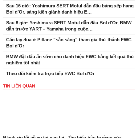
Sau 16 giờ: Yoshimura SERT Motul dẫn đầu bảng xếp hạng
Bol d’Or, sáng kiến ​​giành danh hiệu E…
Sau 8 giờ: Yoshimura SERT Motul dẫn đầu Bol d’Or, BMW
dẫn trước YART – Yamaha trong cuộc…
Các tay đua ở Pitlane “sẵn sàng” tham gia thử thách EWC
Bol d’Or
BMW đặt dấu ấn sớm cho danh hiệu EWC bằng kết quả thử
nghiệm tốt nhất
Theo dõi kiểm tra trực tiếp EWC Bol d’Or
TIN LIÊN QUAN
Black xin lỗi về vụ tai nạn tại
Tìm hiểu hậu trường của