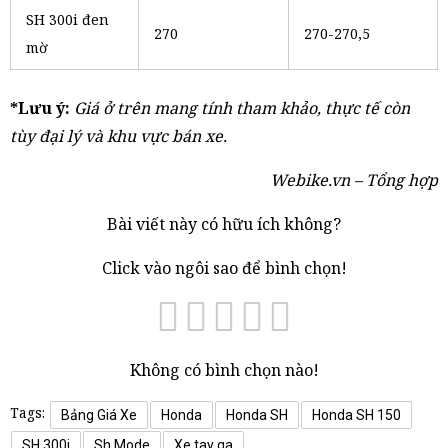
SH 300i đen
270
270-270,5
mờ
*Lưu ý:
Giá ở trên mang tính tham khảo, thực tế còn
tùy đại lý và khu vực bán xe.
Webike.vn – Tổng hợp
Bài viết này có hữu ích không?
Click vào ngôi sao để bình chọn!
Không có bình chọn nào!
Tags:
Bảng Giá Xe
Honda
Honda SH
Honda SH 150
SH 300i
Sh Mode
Xe tay ga