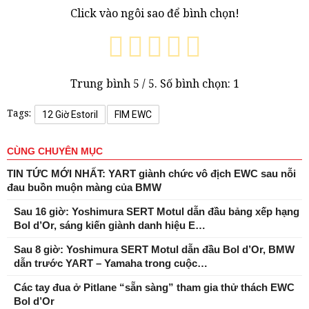
Click vào ngôi sao để bình chọn!
Trung bình
5
/ 5. Số bình chọn:
1
Tags:
12 Giờ Estoril
FIM EWC
CÙNG CHUYÊN MỤC
TIN TỨC MỚI NHẤT: YART giành chức vô địch EWC sau nỗi
đau buồn muộn màng của BMW
Sau 16 giờ: Yoshimura SERT Motul dẫn đầu bảng xếp hạng
Bol d’Or, sáng kiến ​​giành danh hiệu E…
Sau 8 giờ: Yoshimura SERT Motul dẫn đầu Bol d’Or, BMW
dẫn trước YART – Yamaha trong cuộc…
Các tay đua ở Pitlane “sẵn sàng” tham gia thử thách EWC
Bol d’Or