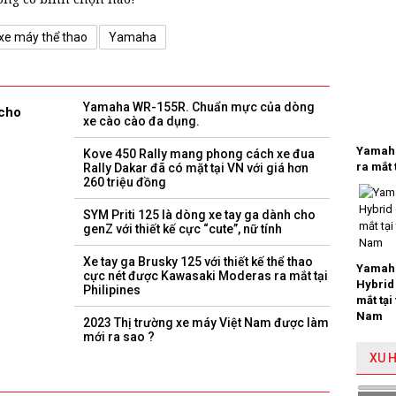
xe máy thể thao
Yamaha
Yamaha WR-155R. Chuẩn mực của dòng
 cho
xe cào cào đa dụng.
Yamaha
Kove 450 Rally mang phong cách xe đua
ra mắt 
Rally Dakar đã có mặt tại VN với giá hơn
260 triệu đồng
SYM Priti 125 là dòng xe tay ga dành cho
genZ với thiết kế cực “cute”, nữ tính
Xe tay ga Brusky 125 với thiết kế thể thao
Yamaha
cực nét được Kawasaki Moderas ra mắt tại
Hybrid
Philipines
mắt tại
Nam
2023 Thị trường xe máy Việt Nam được làm
mới ra sao ?
XU 