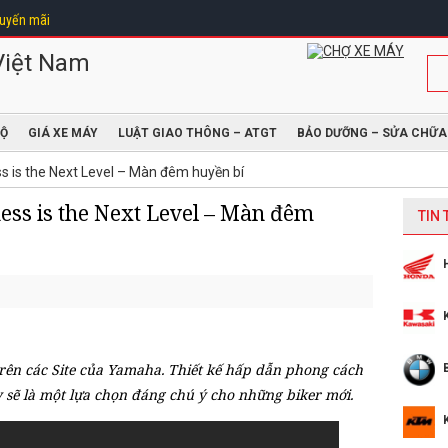
uyến mãi
ĐỘ
GIÁ XE MÁY
LUẬT GIAO THÔNG – ATGT
BẢO DƯỠNG – SỬA CHỮA
is the Next Level – Màn đêm huyền bí
ss is the Next Level – Màn đêm
TIN
ên các Site của Yamaha. Thiết kế hấp dẫn phong cách
 sẽ là một lựa chọn đáng chú ý cho những biker mới.