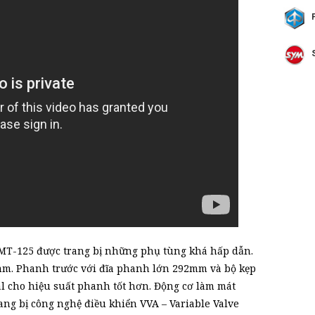
MT-125 được trang bị những phụ tùng khá hấp dẫn.
m. Phanh trước với đĩa phanh lớn 292mm và bộ kẹp
ial cho hiệu suất phanh tốt hơn. Động cơ làm mát
ang bị công nghệ điều khiển VVA – Variable Valve