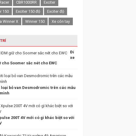
Racer
CBR1000RR
Exciter
er 150
Exciter 150 độ
Exciter độ
a Winner X
Winner 150
Xe côn tay
 TRÍ
Đi
xe
ữ cho Soomer sắc nét cho EWC
i loại bỏ van Desmodromic trên các mẫu
 mình
ulse 200T 4V mới có gì khác biệt so với
V