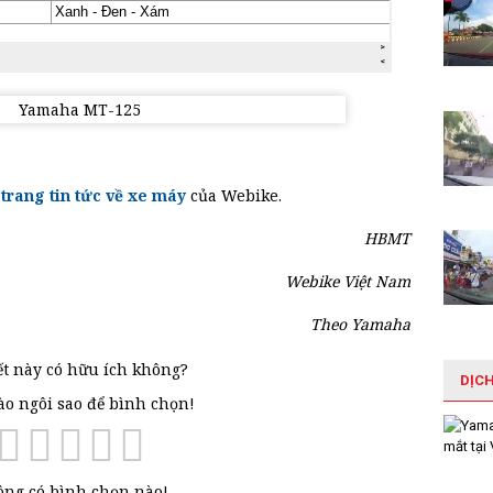
i
trang tin tức về xe máy
của Webike.
HBMT
Webike Việt Nam
Theo Yamaha
ết này có hữu ích không?
DỊC
vào ngôi sao để bình chọn!
ng có bình chọn nào!