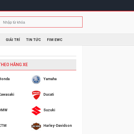
GIẢI TRÍ
TIN TỨC
FIM EWC
 THEO HÃNG XE
Honda
Yamaha
Kawasaki
Ducati
BMW
Suzuki
KTM
Harley-Davidson