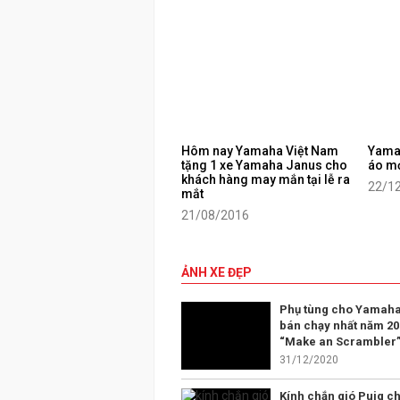
Hôm nay Yamaha Việt Nam
Yama
tặng 1 xe Yamaha Janus cho
áo mớ
khách hàng may mắn tại lễ ra
22/1
mắt
21/08/2016
ẢNH XE ĐẸP
Phụ tùng cho Yamaha
bán chạy nhất năm 20
“Make an Scrambler
31/12/2020
Kính chắn gió Puig ch