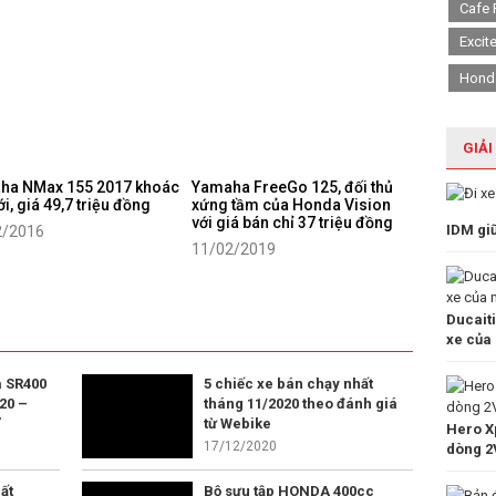
Cafe 
Excit
Hond
GIẢI
ha NMax 155 2017 khoác
Yamaha FreeGo 125, đối thủ
i, giá 49,7 triệu đồng
xứng tầm của Honda Vision
với giá bán chỉ 37 triệu đồng
IDM gi
2/2016
11/02/2019
Ducait
xe của
 SR400
5 chiếc xe bán chạy nhất
20 –
tháng 11/2020 theo đánh giá
”
từ Webike
Hero Xp
17/12/2020
dòng 2
ất
Bộ sưu tập HONDA 400cc