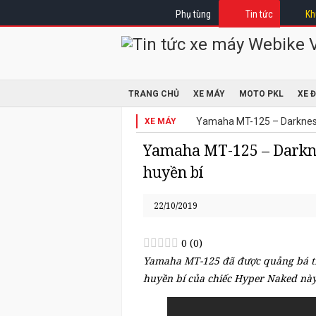
Phụ tùng
Tin tức
Kh
TRANG CHỦ
XE MÁY
MOTO PKL
XE 
Yamaha MT-125 – Darkness 
XE MÁY
Yamaha MT-125 – Darkne
huyền bí
22/10/2019
0
(
0
)
Yamaha MT-125 đã được quảng bá tr
huyền bí của chiếc Hyper Naked này