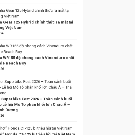
 Gear 125 Hybrid chính thức ra mắt tại
ờng Việt Nam
026
 WR155 độ phong cách Vinenduro chất
tyle Beach Boy
026
l Superbike Fest 2026 – Toàn cảnh buổi
o Lễ hội Mô Tô phân khối lớn Châu Á –
ình Dương
026
i” Honda CT-125 bị triệu hồi tại Việt Nam