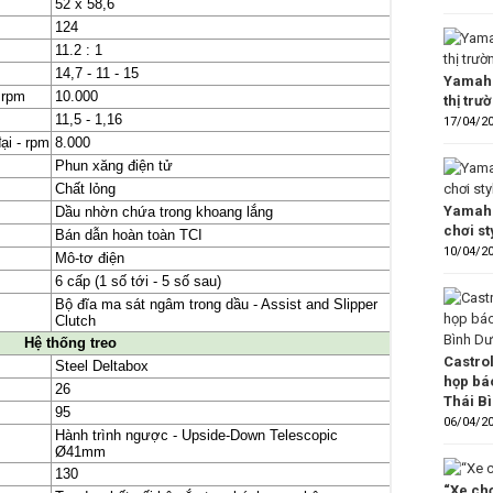
Yamaha
thị trư
17/04/2
Yamaha
chơi s
10/04/2
Castro
họp bá
Thái B
06/04/2
“Xe chơ