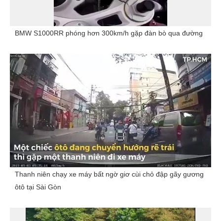
BMW S1000RR phóng hơn 300km/h gặp đàn bò qua đường
Thanh niên chạy xe máy bất ngờ giơ cùi chỏ đập gãy gương
ôtô tại Sài Gòn