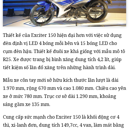
Thiết kế của Exciter 150 hiện đại hơn với việc sử dụng
đèn định vị LED 4 bóng mỗi bên và 15 bóng LED cho
cụm đèn hậu. Thiết kế đuôi xe khá giống với mẫu mô tô
R25. Xe được trang bị bình xăng dung tích 4,2 lít, giúp
tiết kiệm số lần đổ xăng trên những hành trình dài.
Mẫu xe côn tay mới sở hữu kích thước lần lượt là dài
1.970 mm, rộng 670 mm và cao 1.080 mm. Chiều cao yên
xe ở mức 780 mm. Trục cơ sở dài 1.290 mm, khoảng
sáng gầm xe 135 mm.
Cung cấp sức mạnh cho Exciter 150 là khối động cơ 4
thì, xi-lanh đơn, dung tích 149,7cc, 4 van, làm mát bằng