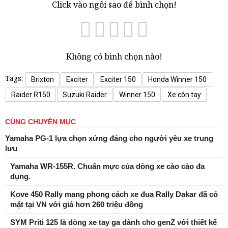
Click vào ngôi sao để bình chọn!
Không có bình chọn nào!
Tags:
Brixton
Exciter
Exciter 150
Honda Winner 150
Raider R150
Suzuki Raider
Winner 150
Xe côn tay
CÙNG CHUYÊN MỤC
Yamaha PG-1 lựa chọn xứng đáng cho người yêu xe trung
lưu
Yamaha WR-155R. Chuẩn mực của dòng xe cào cào đa
dụng.
Kove 450 Rally mang phong cách xe đua Rally Dakar đã có
mặt tại VN với giá hơn 260 triệu đồng
SYM Priti 125 là dòng xe tay ga dành cho genZ với thiết kế