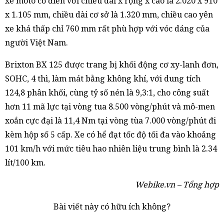
xe môtô cổ điển với chiều dài x rộng x cao là 2.020 x 910
x 1.105 mm, chiều dài cơ sở là 1.320 mm, chiều cao yên
xe khá thấp chỉ 760 mm rất phù hợp với vóc dáng của
người Việt Nam.
Brixton BX 125 được trang bị khối động cơ xy-lanh đơn,
SOHC, 4 thì, làm mát bằng không khí, với dung tích
124,8 phân khối, cùng tỷ số nén là 9,3:1, cho công suất
hơn 11 mã lực tại vòng tua 8.500 vòng/phút và mô-men
xoắn cực đại là 11,4 Nm tại vòng tùa 7.000 vòng/phút đi
kèm hộp số 5 cấp. Xe có hể đạt tốc độ tối đa vào khoảng
101 km/h với mức tiêu hao nhiên liệu trung bình là 2.34
lít/100 km.
Webike.vn – Tổng hợp
Bài viết này có hữu ích không?