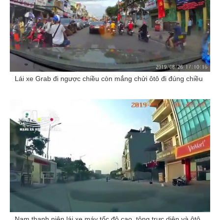
Lái xe Grab đi ngược chiều còn mắng chửi ôtô đi đúng chiều
Nam thanh niên lái xe máy tốc độ cao, tông trực diện và ôtô