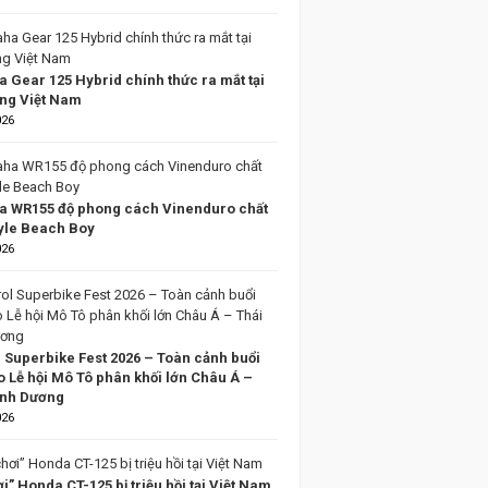
 Gear 125 Hybrid chính thức ra mắt tại
ờng Việt Nam
026
 WR155 độ phong cách Vinenduro chất
tyle Beach Boy
026
l Superbike Fest 2026 – Toàn cảnh buổi
o Lễ hội Mô Tô phân khối lớn Châu Á –
ình Dương
026
i” Honda CT-125 bị triệu hồi tại Việt Nam