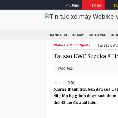
Phụ tùng
Tin tức
Kh
TRANG CHỦ
XE MÁY
MOTO PKL
XE 
Tại sao EWC
Webike & Motor Sports
Tại sao EWC Suzuka 8 Ho
17/07/2024
0
(
0
)
Những thành tích ban đầu của Ta
đã giúp họ giành được suất tham 
thứ 45, nó đã xuất hiện.