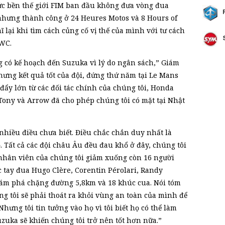
sức bền thế giới FIM ban đầu không đưa vòng đua
nhưng thành công ở 24 Heures Motos và 8 Hours of
 lại khi tìm cách củng cố vị thế của mình với tư cách
EWC.
g có kế hoạch đến Suzuka vì lý do ngân sách,” Giám
Nhưng kết quả tốt của đội, đứng thứ năm tại Le Mans
 đẩy lớn từ các đối tác chính của chúng tôi, Honda
 Tony và Arrow đã cho phép chúng tôi có mặt tại Nhật
nhiều điều chưa biết. Điều chắc chắn duy nhất là
. Tất cả các đội châu Âu đều đau khổ ở đây, chúng tôi
ũ nhân viên của chúng tôi giảm xuống còn 16 người
c tay đua Hugo Clère, Corentin Pérolari, Randy
ám phá chặng đường 5,8km và 18 khúc cua. Nói tóm
g tôi sẽ phải thoát ra khỏi vùng an toàn của mình để
hưng tôi tin tưởng vào họ vì tôi biết họ có thể làm
uzuka sẽ khiến chúng tôi trở nên tốt hơn nữa.”