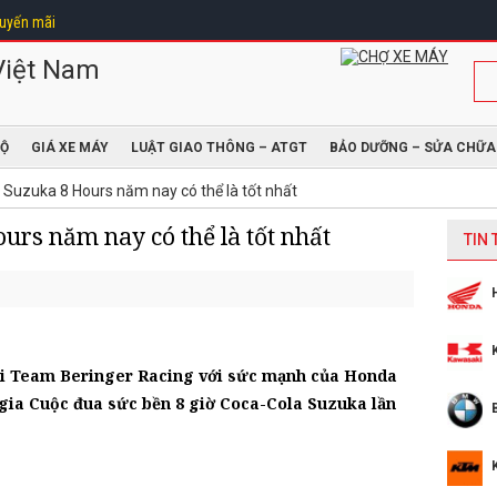
uyến mãi
ĐỘ
GIÁ XE MÁY
LUẬT GIAO THÔNG – ATGT
BẢO DƯỠNG – SỬA CHỮA
 Suzuka 8 Hours năm nay có thể là tốt nhất
urs năm nay có thể là tốt nhất
TIN
ti Team Beringer Racing với sức mạnh của Honda
gia Cuộc đua sức bền 8 giờ Coca-Cola Suzuka lần