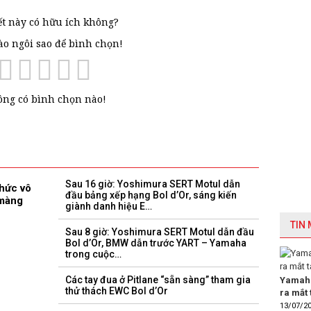
ết này có hữu ích không?
vào ngôi sao để bình chọn!
ng có bình chọn nào!
Sau 16 giờ: Yoshimura SERT Motul dẫn
hức vô
đầu bảng xếp hạng Bol d’Or, sáng kiến ​​
 màng
giành danh hiệu E…
TIN
Sau 8 giờ: Yoshimura SERT Motul dẫn đầu
Bol d’Or, BMW dẫn trước YART – Yamaha
trong cuộc…
Các tay đua ở Pitlane “sẵn sàng” tham gia
Yamaha
thử thách EWC Bol d’Or
ra mắt 
13/07/2