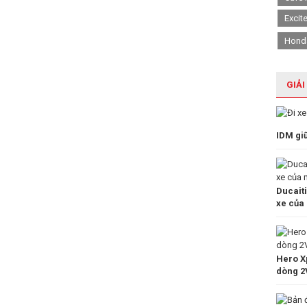
Excit
Hond
GIẢI
IDM gi
Ducait
xe của
Hero Xp
dòng 2