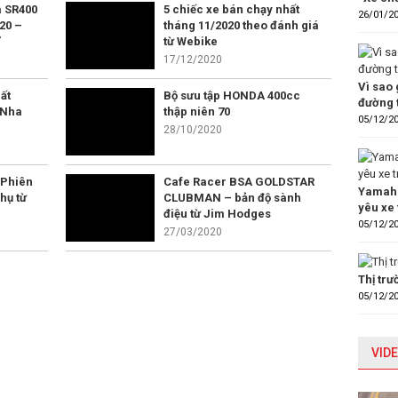
 SR400
5 chiếc xe bán chạy nhất
26/01/2
20 –
tháng 11/2020 theo đánh giá
”
từ Webike
17/12/2020
Vì sao 
ất
Bộ sưu tập HONDA 400cc
đường 
 Nha
thập niên 70
05/12/2
28/10/2020
 Phiên
Cafe Racer BSA GOLDSTAR
Yamaha
hụ từ
CLUBMAN – bản độ sành
yêu xe 
điệu từ Jim Hodges
05/12/2
27/03/2020
Thị tr
05/12/2
VIDE