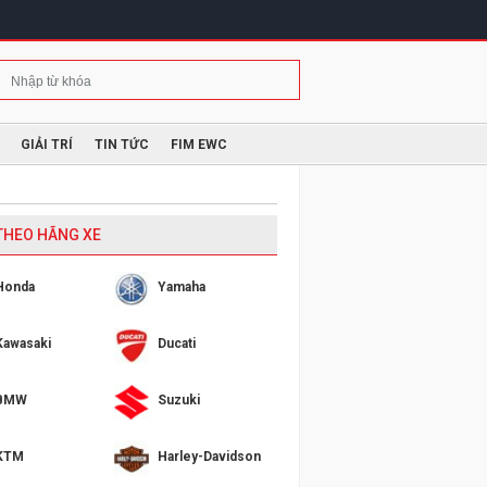
GIẢI TRÍ
TIN TỨC
FIM EWC
 THEO HÃNG XE
Honda
Yamaha
Kawasaki
Ducati
BMW
Suzuki
KTM
Harley-Davidson