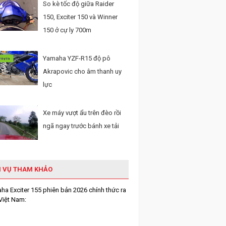
So kè tốc độ giữa Raider
150, Exciter 150 và Winner
150 ở cự ly 700m
Yamaha YZF-R15 độ pô
Akrapovic cho âm thanh uy
lực
Xe máy vượt ẩu trên đèo rồi
ngã ngay trước bánh xe tải
H VỤ THAM KHẢO