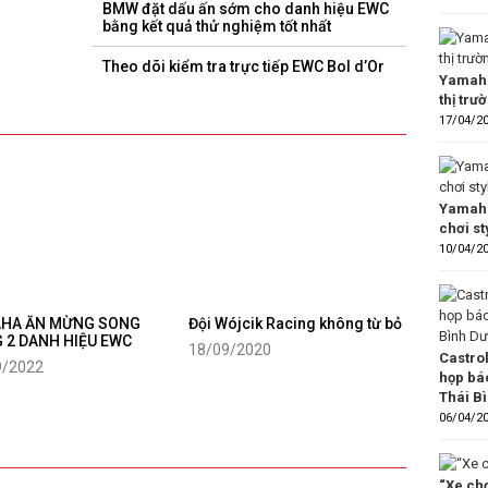
BMW đặt dấu ấn sớm cho danh hiệu EWC
bằng kết quả thử nghiệm tốt nhất
Theo dõi kiểm tra trực tiếp EWC Bol d’Or
Yamaha
thị trư
17/04/2
Yamaha
chơi s
10/04/2
HA ĂN MỪNG SONG
Đội Wójcik Racing không từ bỏ
 2 DANH HIỆU EWC
18/09/2020
Castro
9/2022
họp bá
Thái B
06/04/2
“Xe chơ