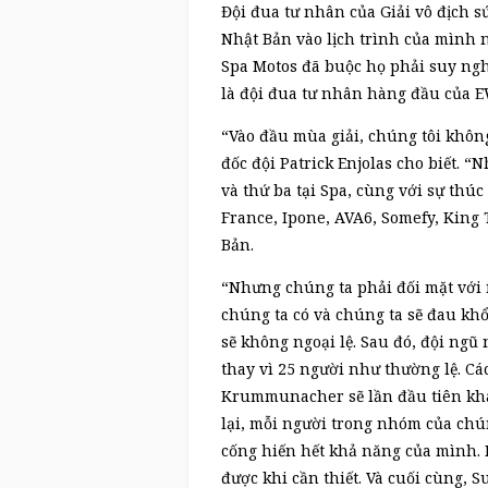
Đội đua tư nhân của Giải vô địch 
Nhật Bản vào lịch trình của mình 
Spa Motos đã buộc họ phải suy nghĩ
là đội đua tư nhân hàng đầu của 
“Vào đầu mùa giải, chúng tôi khôn
đốc đội Patrick Enjolas cho biết. “
và thứ ba tại Spa, cùng với sự thúc
France, Ipone, AVA6, Somefy, King
Bản.
“Nhưng chúng ta phải đối mặt với 
chúng ta có và chúng ta sẽ đau khổ
sẽ không ngoại lệ. Sau đó, đội ng
thay vì 25 người như thường lệ. Cá
Krummunacher sẽ lần đầu tiên kh
lại, mỗi người trong nhóm của chún
cống hiến hết khả năng của mình. N
được khi cần thiết. Và cuối cùng, S