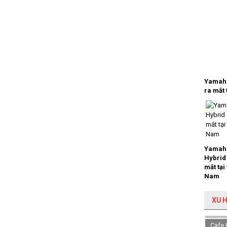
Yamaha
ra mắt 
Yamaha
Hybrid
mắt tại
Nam
XU 
Cafe 