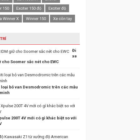
er 150
Exciter 150 độ
Exciter độ
a Winner X
Winner 150
Xe côn tay
 TRÍ
Đi
xe
ữ cho Soomer sắc nét cho EWC
i loại bỏ van Desmodromic trên các mẫu
 mình
ulse 200T 4V mới có gì khác biệt so với
V