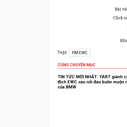
Bài vi
Click 
Khô
Tags:
FIM EWC
CÙNG CHUYÊN MỤC
TIN TỨC MỚI NHẤT: YART giành c
địch EWC sau nỗi đau buồn muộn
của BMW