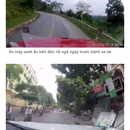
Xe máy vượt ẩu trên đèo rồi ngã ngay trước bánh xe tải