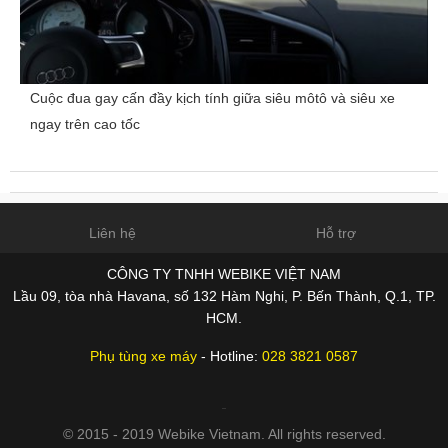
Cuộc đua gay cấn đầy kịch tính giữa siêu môtô và siêu xe
ngay trên cao tốc
Liên hệ
Hỗ trợ
CÔNG TY TNHH WEBIKE VIỆT NAM
Lầu 09, tòa nhà Havana, số 132 Hàm Nghi, P. Bến Thành, Q.1, TP.
HCM.
Phụ tùng xe máy
- Hotline:
028 3821 0587
© 2015 - 2019 Webike Vietnam. All rights reserved.