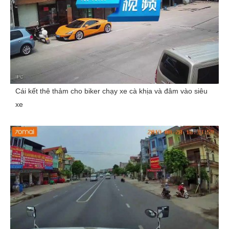
Cái kết thê thảm cho biker chạy xe cà khịa và đâm vào siêu
xe