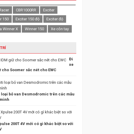
Racer
CBR1000RR
Exciter
er 150
Exciter 150 độ
Exciter độ
a Winner X
Winner 150
Xe côn tay
 TRÍ
Đi
xe
ữ cho Soomer sắc nét cho EWC
i loại bỏ van Desmodromic trên các mẫu
 mình
ulse 200T 4V mới có gì khác biệt so với
V