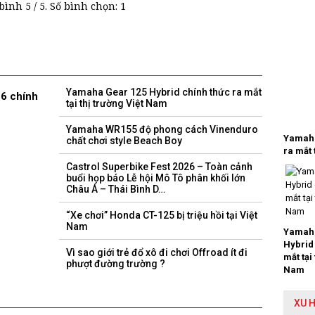
 bình
5
/ 5. Số bình chọn:
1
Yamaha Gear 125 Hybrid chính thức ra mắt
26 chính
tại thị trường Việt Nam
Yamaha WR155 độ phong cách Vinenduro
Yamaha
chất chơi style Beach Boy
ra mắt 
Castrol Superbike Fest 2026 – Toàn cảnh
buổi họp báo Lễ hội Mô Tô phân khối lớn
Châu Á – Thái Bình D…
“Xe chơi” Honda CT-125 bị triệu hồi tại Việt
Nam
Yamaha
Hybrid
Vì sao giới trẻ đổ xô đi chơi Offroad ít đi
mắt tại
phượt đường trường ?
Nam
XU 