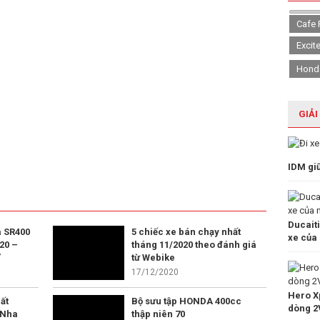
Cafe 
Excit
Hond
GIẢI
IDM gi
Ducait
 SR400
5 chiếc xe bán chạy nhất
xe của
20 –
tháng 11/2020 theo đánh giá
”
từ Webike
17/12/2020
Hero Xp
ất
Bộ sưu tập HONDA 400cc
dòng 2
 Nha
thập niên 70