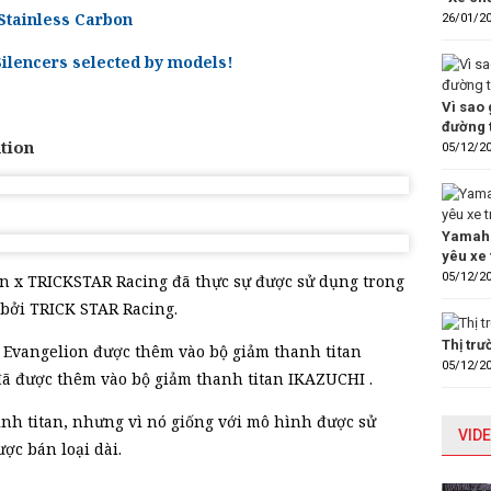
tainless Carbon
26/01/2
lencers selected by models!
Vì sao 
đường 
ation
05/12/2
Yamaha
yêu xe 
05/12/2
n x TRICKSTAR Racing đã thực sự được sử dụng trong
 bởi TRICK STAR Racing.
Thị tr
r Evangelion được thêm vào bộ giảm thanh titan
05/12/2
đã được thêm vào bộ giảm thanh titan IKAZUCHI .
nh titan, nhưng vì nó giống với mô hình được sử
VIDE
ợc bán loại dài.