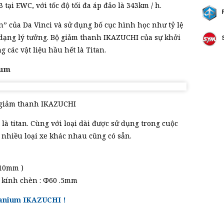
3 tại EWC, với tốc độ tối đa áp đảo là 343km / h.
” của Da Vinci và sử dụng bố cục hình học như tỷ lệ
h dạng lý tưởng. Bộ giảm thanh IKAZUCHI của sự khởi
 các vật liệu hầu hết là Titan.
ium
giảm thanh IKAZUCHI
là titan. Cùng với loại dài được sử dụng trong cuộc
 nhiều loại xe khác nhau cũng có sẵn.
410mm )
 kính chèn : Φ60 .5mm
tanium IKAZUCHI !