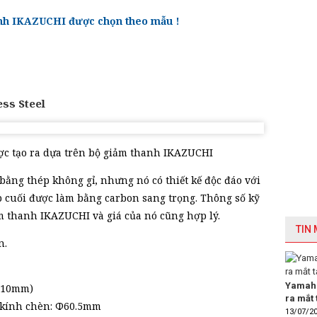
nh IKAZUCHI được chọn theo mẫu !
ess Steel
ợc tạo ra dựa trên bộ giảm thanh IKAZUCHI
bằng thép không gỉ, nhưng nó có thiết kế độc đáo với
 cuối được làm bằng carbon sang trọng. Thông số kỹ
m thanh IKAZUCHI và giá của nó cũng hợp lý.
TIN
n.
Yamaha
 410mm)
ra mắt 
 kính chèn: Φ60.5mm
13/07/2