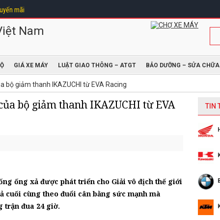
uyến mãi
ĐỘ
GIÁ XE MÁY
LUẬT GIAO THÔNG – ATGT
BẢO DƯỠNG – SỬA CHỮA
của bộ giảm thanh IKAZUCHI từ EVA Racing
i của bộ giảm thanh IKAZUCHI từ EVA
TIN
g ống xả được phát triển cho Giải vô địch thế giới
xả cuối cùng theo đuổi cân bằng sức mạnh mà
 trận đua 24 giờ.