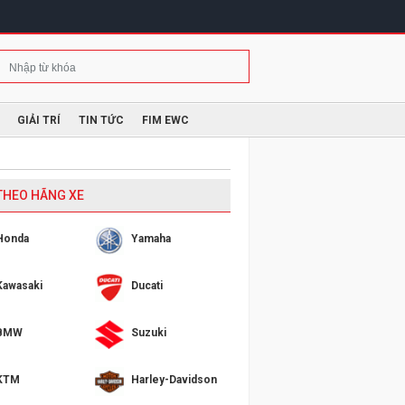
GIẢI TRÍ
TIN TỨC
FIM EWC
 THEO HÃNG XE
Honda
Yamaha
Kawasaki
Ducati
BMW
Suzuki
KTM
Harley-Davidson