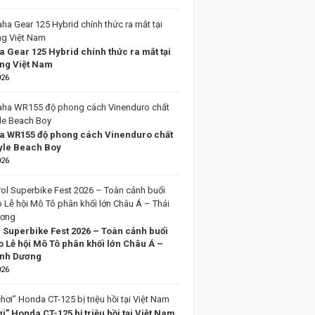
 Gear 125 Hybrid chính thức ra mắt tại
ờng Việt Nam
026
 WR155 độ phong cách Vinenduro chất
tyle Beach Boy
026
l Superbike Fest 2026 – Toàn cảnh buổi
o Lễ hội Mô Tô phân khối lớn Châu Á –
ình Dương
026
i” Honda CT-125 bị triệu hồi tại Việt Nam