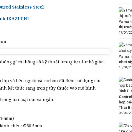
red Stainless Steel
anh IKAZUCHI
Yamaha
thị trư
17/04/2
bon
Yamaha
không gỉ có thông số kỹ thuật tương tự như bộ giảm
chơi s
10/04/2
 lớp vỏ bên ngoài và carbon đã được sử dụng cho
nh kết thúc sang trọng tùy thuộc vào mô hình.
Castro
rong hai loại dài và ngắn.
họp bá
Thái B
06/04/2
 410mm)
 kính chèn: Φ60.5mm
“Xe chơ