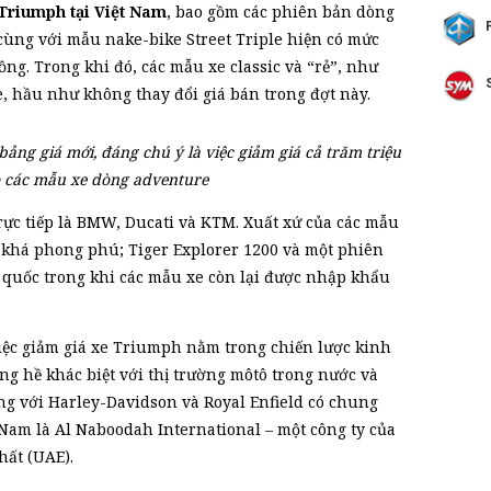
Triumph tại Việt Nam
, bao gồm các phiên bản dòng
, cùng với mẫu nake-bike Street Triple hiện có mức
ồng. Trong khi đó, các mẫu xe classic và “rẻ”, như
e, hầu như không thay đổi giá bán trong đợt này.
ảng giá mới, đáng chú ý là việc giảm giá cả trăm triệu
 các mẫu xe dòng adventure
rực tiếp là BMW, Ducati và KTM. Xuất xứ của các mẫu
khá phong phú; Tiger Explorer 1200 và một phiên
quốc trong khi các mẫu xe còn lại được nhập khẩu
việc giảm giá xe Triumph nằm trong chiến lược kinh
g hề khác biệt với thị trường môtô trong nước và
ùng với Harley-Davidson và Royal Enfield có chung
 Nam là Al Naboodah International – một công ty của
hất (UAE).