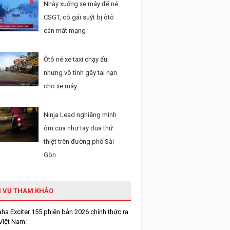
Nhảy xuống xe máy để né
CSGT, cô gái suýt bị ôtô
cán mất mạng
Ôtô né xe taxi chạy ẩu
nhưng vô tình gây tai nạn
cho xe máy
Ninja Lead nghiêng mình
ôm cua như tay đua thứ
thiệt trên đường phố Sài
Gòn
H VỤ THAM KHẢO