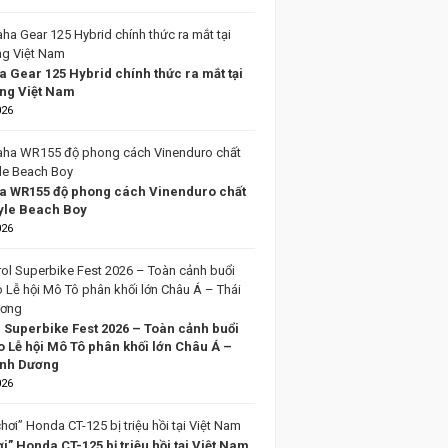
 Gear 125 Hybrid chính thức ra mắt tại
ờng Việt Nam
026
 WR155 độ phong cách Vinenduro chất
tyle Beach Boy
026
l Superbike Fest 2026 – Toàn cảnh buổi
o Lễ hội Mô Tô phân khối lớn Châu Á –
ình Dương
026
i” Honda CT-125 bị triệu hồi tại Việt Nam