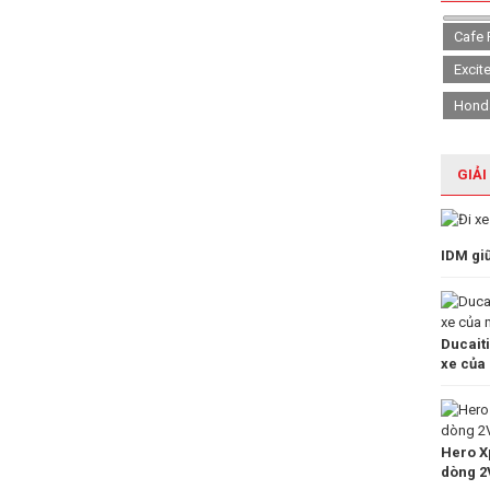
Cafe 
Excit
Hond
GIẢI
IDM gi
Ducait
xe của
Hero Xp
dòng 2