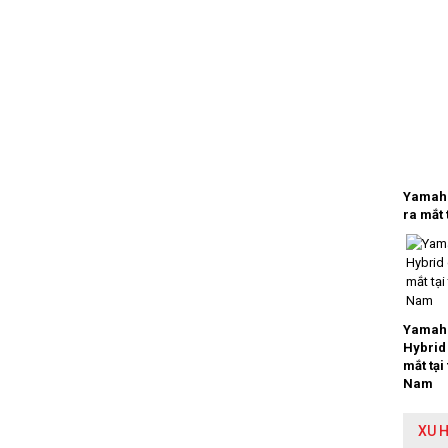
Yamaha
ra mắt 
Yamaha
Hybrid
mắt tại
Nam
XU 