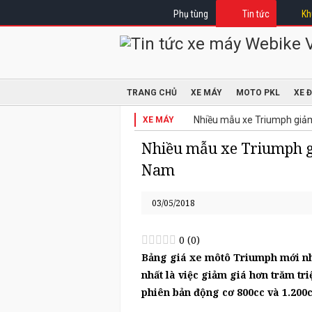
Phụ tùng
Tin tức
Kh
TRANG CHỦ
XE MÁY
MOTO PKL
XE 
Nhiều mẫu xe Triumph giảm 
XE MÁY
Nhiều mẫu xe Triumph gi
Nam
03/05/2018
0
(
0
)
Bảng giá xe môtô Triumph mới nhấ
nhất là việc giảm giá hơn trăm t
phiên bản động cơ 800cc và 1.200c