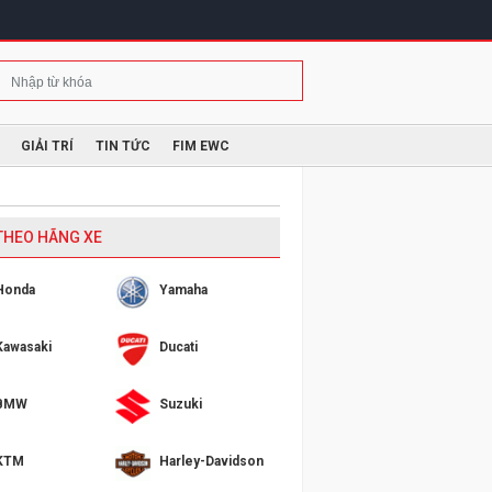
GIẢI TRÍ
TIN TỨC
FIM EWC
 THEO HÃNG XE
Honda
Yamaha
Kawasaki
Ducati
BMW
Suzuki
KTM
Harley-Davidson