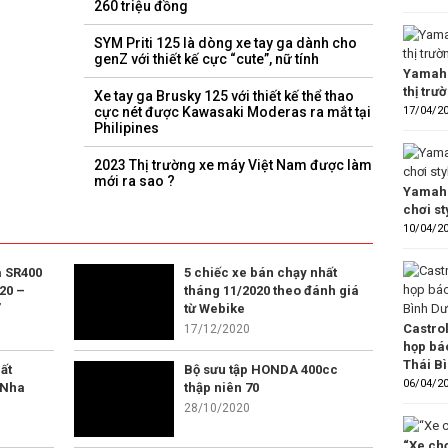
260 triệu đồng
SYM Priti 125 là dòng xe tay ga dành cho
genZ với thiết kế cực “cute”, nữ tính
Yamaha
thị trư
Xe tay ga Brusky 125 với thiết kế thể thao
17/04/2
cực nét được Kawasaki Moderas ra mắt tại
Philipines
2023 Thị trường xe máy Việt Nam được làm
mới ra sao ?
Yamaha
chơi s
10/04/2
 SR400
5 chiếc xe bán chạy nhất
20 –
tháng 11/2020 theo đánh giá
”
từ Webike
Castro
17/12/2020
họp bá
Thái B
ất
Bộ sưu tập HONDA 400cc
06/04/2
 Nha
thập niên 70
28/10/2020
“Xe chơ