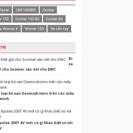
Racer
CBR1000RR
Exciter
er 150
Exciter 150 độ
Exciter độ
a Winner X
Winner 150
Xe côn tay
 TRÍ
Đi
xe
ữ cho Soomer sắc nét cho EWC
i loại bỏ van Desmodromic trên các mẫu
 mình
ulse 200T 4V mới có gì khác biệt so với
V