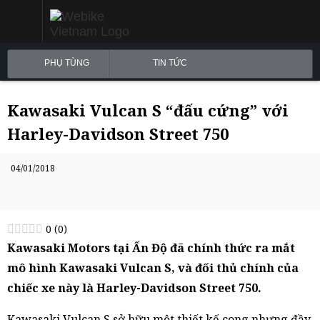
PHỤ TÙNG
TIN TỨC
Kawasaki Vulcan S “đấu cứng” với
Harley-Davidson Street 750
04/01/2018
0
(
0
)
Kawasaki Motors tại Ấn Độ đã chính thức ra mắt
mô hình Kawasaki Vulcan S, và đối thủ chính của
chiếc xe này là Harley-Davidson Street 750.
Kawasaki Vulcan S sở hữu một thiết kế cong nhưng đầy