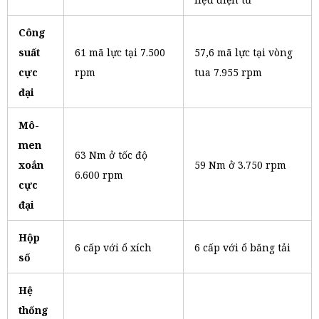
Công
suất
61 mã lực tại 7.500
57,6 mã lực tại vòng
cực
rpm
tua 7.955 rpm
đại
Mô-
men
63 Nm ở tốc độ
xoắn
59 Nm ở 3.750 rpm
6.600 rpm
cực
đại
Hộp
6 cấp với ổ xích
6 cấp với ổ băng tải
số
Hệ
thống