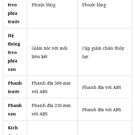
treo
Phuộc lồng
Phuộc lồng
phía
trước
Hệ
thống
Giảm xóc với mối
Cặp giảm chấn thủy
treo
liên kết
lực
phía
sau
Phanh
Phanh đĩa 300 mm
Phanh đĩa với ABS
trước
với ABS
Phanh
Phanh đĩa 250 mm
Phanh đĩa với ABS
sau
với ABS
Kích