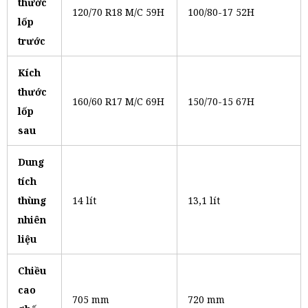
thước
120/70 R18 M/C 59H
100/80-17 52H
lốp
trước
Kích
thước
160/60 R17 M/C 69H
150/70-15 67H
lốp
sau
Dung
tích
thùng
14 lít
13,1 lít
nhiên
liệu
Chiều
cao
705 mm
720 mm