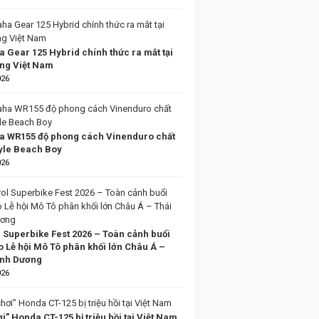
 Gear 125 Hybrid chính thức ra mắt tại
ờng Việt Nam
026
 WR155 độ phong cách Vinenduro chất
tyle Beach Boy
026
l Superbike Fest 2026 – Toàn cảnh buổi
o Lễ hội Mô Tô phân khối lớn Châu Á –
ình Dương
026
i” Honda CT-125 bị triệu hồi tại Việt Nam