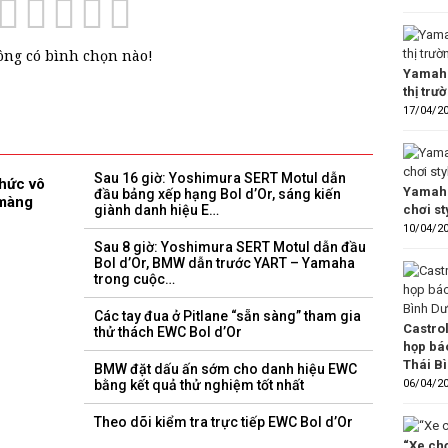
ng có bình chọn nào!
Yamaha
thị trư
17/04/2
Sau 16 giờ: Yoshimura SERT Motul dẫn
hức vô
Yamaha
đầu bảng xếp hạng Bol d’Or, sáng kiến ​​
 màng
chơi s
giành danh hiệu E…
10/04/2
Sau 8 giờ: Yoshimura SERT Motul dẫn đầu
Bol d’Or, BMW dẫn trước YART – Yamaha
trong cuộc…
Các tay đua ở Pitlane “sẵn sàng” tham gia
Castro
thử thách EWC Bol d’Or
họp bá
Thái B
BMW đặt dấu ấn sớm cho danh hiệu EWC
06/04/2
bằng kết quả thử nghiệm tốt nhất
Theo dõi kiểm tra trực tiếp EWC Bol d’Or
“Xe chơ