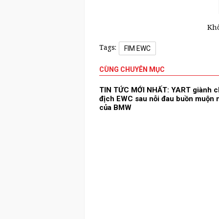
Khô
Tags:
FIM EWC
CÙNG CHUYÊN MỤC
TIN TỨC MỚI NHẤT: YART giành c
địch EWC sau nỗi đau buồn muộn
của BMW