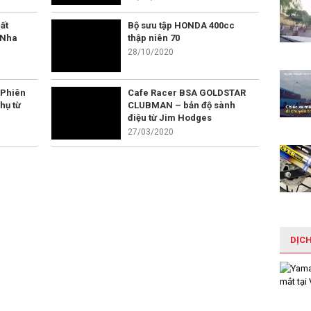
ất
Bộ sưu tập HONDA 400cc
 Nha
thập niên 70
28/10/2020
 Phiên
Cafe Racer BSA GOLDSTAR
hụ từ
CLUBMAN – bản độ sành
điệu từ Jim Hodges
27/03/2020
DỊC