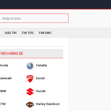
GIẢI TRÍ
TIN TỨC
FIM EWC
 THEO HÃNG XE
Honda
Yamaha
Kawasaki
Ducati
BMW
Suzuki
KTM
Harley-Davidson