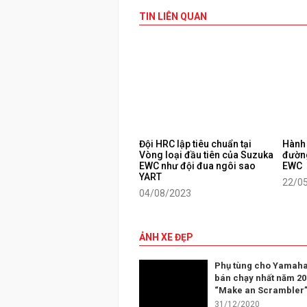
TIN LIÊN QUAN
Đội HRC lập tiêu chuẩn tại
Hành 
Vòng loại đầu tiên của Suzuka
đường
EWC như đội đua ngôi sao
EWC
YART
22/0
04/08/2023
ẢNH XE ĐẸP
Phụ tùng cho Yamaha
bán chạy nhất năm 20
“Make an Scrambler
31/12/2020