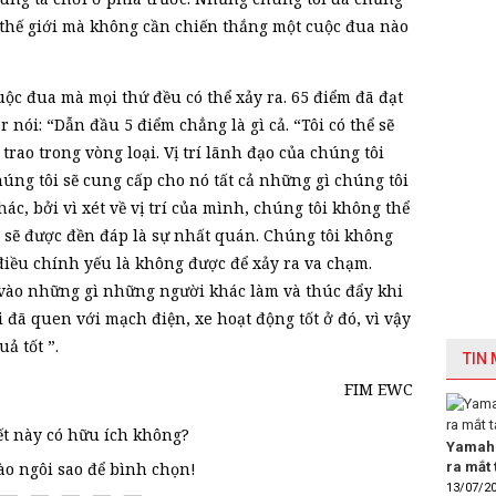
ch thế giới mà không cần chiến thắng một cuộc đua nào
uộc đua mà mọi thứ đều có thể xảy ra. 65 điểm đã đạt
r nói: “Dẫn đầu 5 điểm chẳng là gì cả. “Tôi có thể sẽ
rao trong vòng loại. Vị trí lãnh đạo của chúng tôi
húng tôi sẽ cung cấp cho nó tất cả những gì chúng tôi
ác, bởi vì xét về vị trí của mình, chúng tôi không thể
sẽ được đền đáp là sự nhất quán. Chúng tôi không
điều chính yếu là không được để xảy ra va chạm.
 vào những gì những người khác làm và thúc đẩy khi
 đã quen với mạch điện, xe hoạt động tốt ở đó, vì vậy
ả tốt ”.
TIN
FIM EWC
ết này có hữu ích không?
Yamaha
ra mắt 
vào ngôi sao để bình chọn!
13/07/2