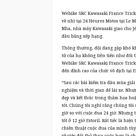
Webike SRC Kawasaki France Tricks
về nhì tại 24 Heures Motos tại Le M
Nha, nhà máy Kawasaki giao cho J
đầu bảng xếp hạng.
Thông thường, đội đang gặp khó khă
tử của họ không tiên tiến như đối t
Webike SRC Kawasaki France Trick
đến đỉnh cao của chức vô địch tại Es
“Sau các bài kiểm tra đầu mùa giải
nghiệm và thời gian để lái xe. Nhưng
đẹp và kết thúc trong thảm họa hoặc
tốt. Chúng tôi nghĩ rằng chúng tôi
giờ so với cuộc đua 24 giờ. Nhưng t
tốt ở 12 giờ Estoril. Rất tiếc là hi
chiến thuật cuộc đua của mình tùy 
về việc đối thủ thua cuộc hơn là c