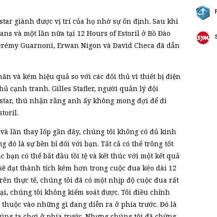
tar giành được vị trí của họ nhờ sự ổn định. Sau khi
ans và một lần nữa tại 12 Hours of Estoril ở Bồ Đào
érémy Guarnoni, Erwan Nigon và David Checa đã dẫn
n và kém hiệu quả so với các đối thủ vì thiết bị điện
hủ cạnh tranh. Gilles Stafler, người quản lý đội
star, thú nhận rằng anh ấy không mong đợi để đi
toril.
 và lần thay lốp gần đây, chúng tôi không có đủ kinh
 đó là sự bền bỉ đối với bạn. Tất cả có thể trông tốt
 bạn có thể bắt đầu tồi tệ và kết thúc với một kết quả
 sẽ đạt thành tích kém hơn trong cuộc đua kéo dài 12
rên thực tế, chúng tôi đã có một nhịp độ cuộc đua rất
ện tại, chúng tôi không kiểm soát được. Tôi điều chỉnh
thuộc vào những gì đang diễn ra ở phía trước. Đó là
húng ta chơi ở phía trước. Nhưng chúng tôi đã chứng