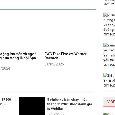
26/01/2
Vì sao 
đường 
05/12/2
động lớn trên và ngoài
EWC Take Five với Werner
Yamaha
 đua trong lễ hội Spa
Daemen
yêu xe 
31/05/2025
05/12/2
5/2024
Thị tr
05/12/2
 SR400
5 chiếc xe bán chạy nhất
VIDE
20 –
tháng 11/2020 theo đánh giá
”
từ Webike
17/12/2020