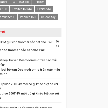
Racer
CBR1000RR
Exciter
er 150
Exciter 150 độ
Exciter độ
a Winner X
Winner 150
Xe côn tay
 TRÍ
Đi
xe
ữ cho Soomer sắc nét cho EWC
i loại bỏ van Desmodromic trên các mẫu
 mình
ulse 200T 4V mới có gì khác biệt so với
V