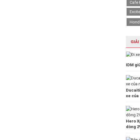
Cafe 
Excit
Hond
GIẢI
IDM gi
Ducait
xe của
Hero Xp
dòng 2