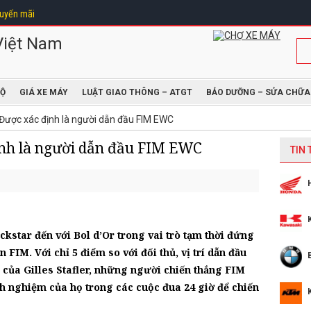
uyến mãi
ĐỘ
GIÁ XE MÁY
LUẬT GIAO THÔNG – ATGT
BẢO DƯỠNG – SỬA CHỮA
ược xác định là người dẫn đầu FIM EWC
nh là người dẫn đầu FIM EWC
TIN
star đến với Bol d’Or trong vai trò tạm thời đứng
n FIM. Với chỉ 5 điểm so với đối thủ, vị trí dẫn đầu
 của Gilles Stafler, những người chiến thắng FIM
 nghiệm của họ trong các cuộc đua 24 giờ để chiến