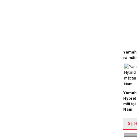
Yamaha
ra mắt 
Yamaha
Hybrid
mắt tại
Nam
XU 