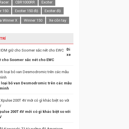
Racer
CBR1000RR
Exciter
er 150
Exciter 150 độ
Exciter độ
a Winner X
Winner 150
Xe côn tay
 TRÍ
Đi
xe
ữ cho Soomer sắc nét cho EWC
i loại bỏ van Desmodromic trên các mẫu
 mình
ulse 200T 4V mới có gì khác biệt so với
V