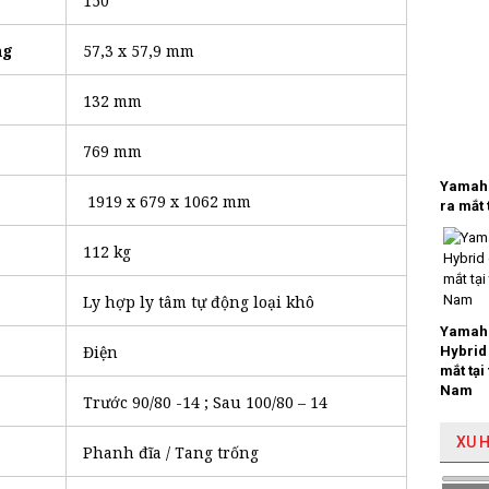
150
ng
57,3 x 57,9 mm
132 mm
769 mm
Yamaha
1919 x 679 x 1062 mm
ra mắt 
112 kg
Ly hợp ly tâm tự động loại khô
Yamaha
Điện
Hybrid
mắt tại
Nam
Trước 90/80 -14 ; Sau 100/80 – 14
XU 
Phanh đĩa / Tang trống