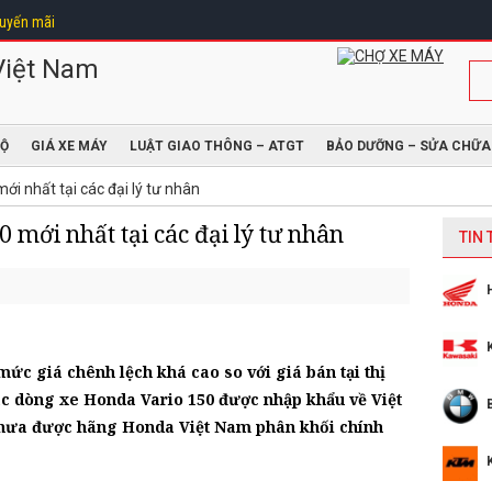
uyến mãi
ĐỘ
GIÁ XE MÁY
LUẬT GIAO THÔNG – ATGT
BẢO DƯỠNG – SỬA CHỮA
i nhất tại các đại lý tư nhân
 mới nhất tại các đại lý tư nhân
TIN
ức giá chênh lệch khá cao so với giá bán tại thị
các dòng xe Honda Vario 150 được nhập khẩu về Việt
chưa được hãng Honda Việt Nam phân khối chính