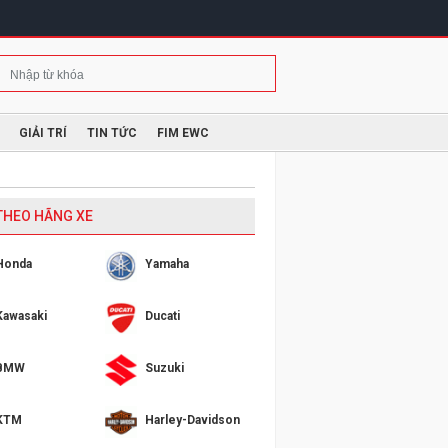
GIẢI TRÍ
TIN TỨC
FIM EWC
 THEO HÃNG XE
Honda
Yamaha
Kawasaki
Ducati
BMW
Suzuki
KTM
Harley-Davidson