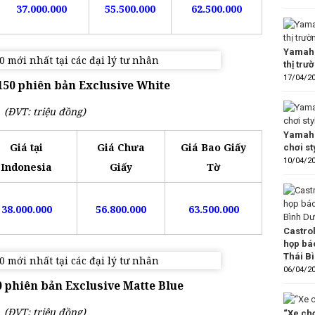
37.000.000
55.500.000
62.500.000
Yamaha
thị trư
17/04/2
50 phiên bản Exclusive White
(ĐVT: triệu đồng)
Yamaha
Giá tại
Giá Chưa
Giá Bao Giấy
chơi s
10/04/2
Indonesia
Giấy
Tờ
38.000.000
56.800.000
63.500.000
Castro
họp bá
Thái B
06/04/2
 phiên bản Exclusive Matte Blue
(ĐVT: triệu đồng)
“Xe chơ