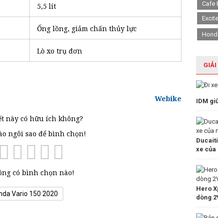
Cafe 
5,5 lít
Excit
Ống lồng, giảm chấn thủy lực
Hond
Lò xo trụ đơn
GIẢI
Webike
IDM gi
ết này có hữu ích không?
vào ngôi sao để bình chọn!
Ducait
xe của
ng có bình chọn nào!
Hero Xp
nda Vario 150 2020
dòng 2