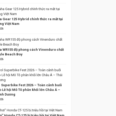
 Gear 125 Hybrid chính thức ra mắt tại
ờng Việt Nam
026
 WR155 độ phong cách Vinenduro chất
tyle Beach Boy
026
l Superbike Fest 2026 – Toàn cảnh buổi
o Lễ hội Mô Tô phân khối lớn Châu Á –
ình Dương
026
i” Honda CT-125 bị triệu hồi tại Việt Nam