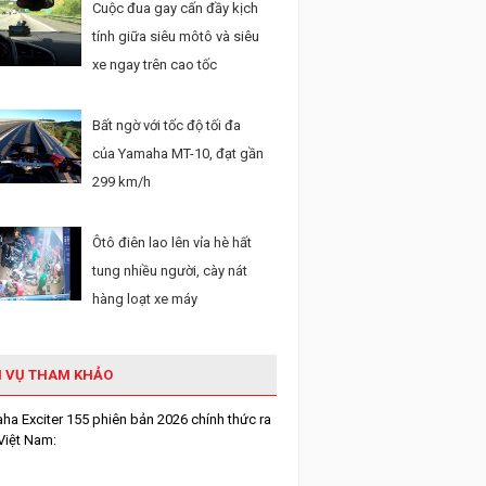
Cuộc đua gay cấn đầy kịch
tính giữa siêu môtô và siêu
xe ngay trên cao tốc
Bất ngờ với tốc độ tối đa
của Yamaha MT-10, đạt gần
299 km/h
Ôtô điên lao lên vỉa hè hất
tung nhiều người, cày nát
hàng loạt xe máy
H VỤ THAM KHẢO