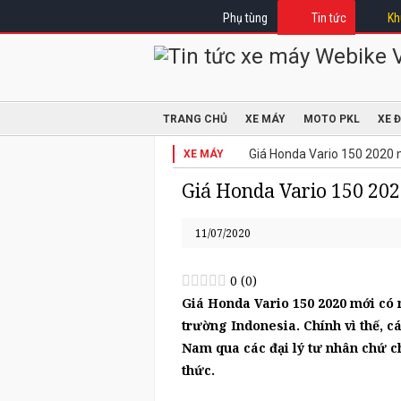
Phụ tùng
Tin tức
Kh
TRANG CHỦ
XE MÁY
MOTO PKL
XE 
Giá Honda Vario 150 2020 mớ
XE MÁY
Giá Honda Vario 150 2020
11/07/2020
0
(
0
)
Giá Honda Vario 150 2020 mới có m
trường Indonesia. Chính vì thế, 
Nam qua các đại lý tư nhân chứ 
thức.