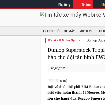
Phụ tùng
Tin tức
Kh
TRANG CHỦ
XE MÁY
MOTO PKL
XE 
Dunlop Supe
Webike & Motor Sports
Dunlop Superstock Troph
hào cho đội tân binh EW
06/05/2023
0
(
0
)
Đội vô địch thế giới FIM Enduran
biết việc hoàn thành 24 Heures Mo
lớn cho hạng đua Dunlop Superst