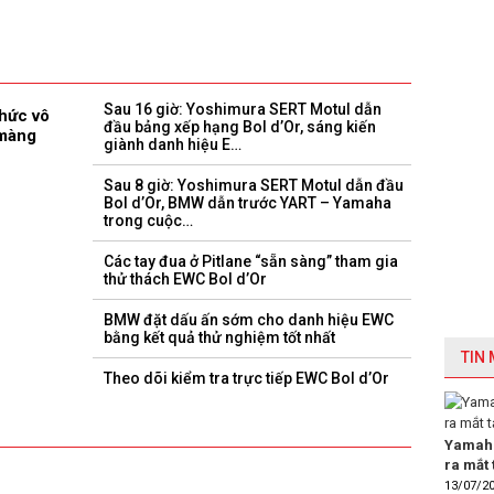
Sau 16 giờ: Yoshimura SERT Motul dẫn
hức vô
đầu bảng xếp hạng Bol d’Or, sáng kiến ​​
 màng
giành danh hiệu E…
Sau 8 giờ: Yoshimura SERT Motul dẫn đầu
Bol d’Or, BMW dẫn trước YART – Yamaha
trong cuộc…
Các tay đua ở Pitlane “sẵn sàng” tham gia
thử thách EWC Bol d’Or
BMW đặt dấu ấn sớm cho danh hiệu EWC
bằng kết quả thử nghiệm tốt nhất
TIN
Theo dõi kiểm tra trực tiếp EWC Bol d’Or
Yamaha
ra mắt 
13/07/2