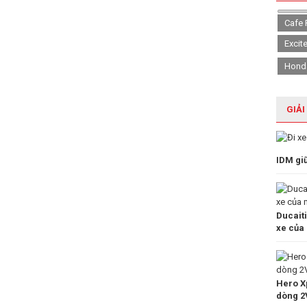
Cafe 
Excit
Hond
GIẢI
IDM gi
Ducait
xe của
Hero Xp
dòng 2