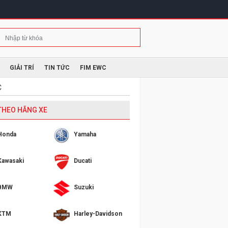
GIẢI TRÍ
TIN TỨC
FIM EWC
C
 THEO HÃNG XE
Honda
Yamaha
Kawasaki
Ducati
BMW
Suzuki
KTM
Harley-Davidson