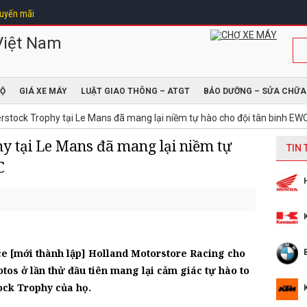
uyến mãi
ĐỘ
GIÁ XE MÁY
LUẬT GIAO THÔNG – ATGT
BẢO DƯỠNG – SỬA CHỮA
rstock Trophy tại Le Mans đã mang lại niềm tự hào cho đội tân binh EW
y tại Le Mans đã mang lại niềm tự
TIN
C
ce [mới thành lập] Holland Motorstore Racing cho
tos ở lần thử đầu tiên mang lại cảm giác tự hào to
ock Trophy của họ.