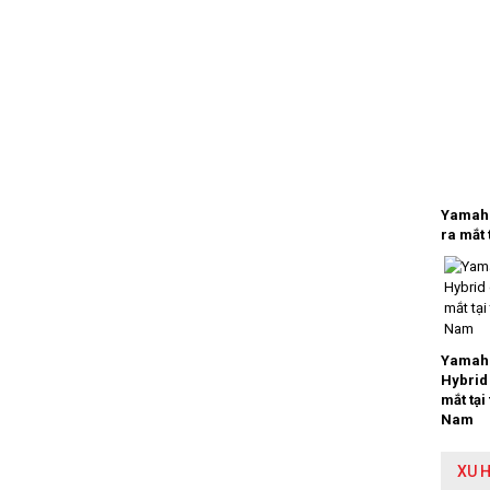
Yamaha
ra mắt 
Yamaha
Hybrid
mắt tại
Nam
XU 