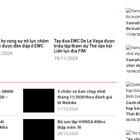
Yamaha
thị trư
17/04/2
 hy vọng sự nỗ lực chăm
Tay đua EWC De La Vega được
ẽ được đền đáp ở EWC
triệu tập tham dự Thế vận hội
Liên lục địa FIM
4/2024
19/11/2024
Yamaha
chơi s
10/04/2
 SR400
5 chiếc xe bán chạy nhất
20 –
tháng 11/2020 theo đánh giá
Castro
”
từ Webike
họp bá
17/12/2020
Thái B
06/04/2
ất
Bộ sưu tập HONDA 400cc
 Nha
thập niên 70
28/10/2020
“Xe chơ