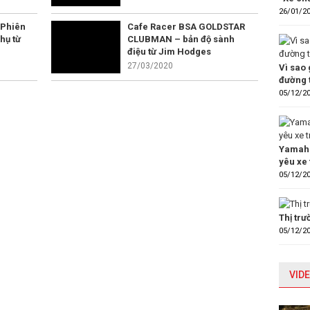
26/01/2
 Phiên
Cafe Racer BSA GOLDSTAR
hụ từ
CLUBMAN – bản độ sành
điệu từ Jim Hodges
27/03/2020
Vì sao 
đường 
05/12/2
Yamaha
yêu xe 
05/12/2
Thị tr
05/12/2
VIDE