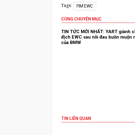
Tags:
FIM EWC
CÙNG CHUYÊN MỤC
TIN TỨC MỚI NHẤT: YART giành c
địch EWC sau nỗi đau buồn muộn
của BMW
TIN LIÊN QUAN