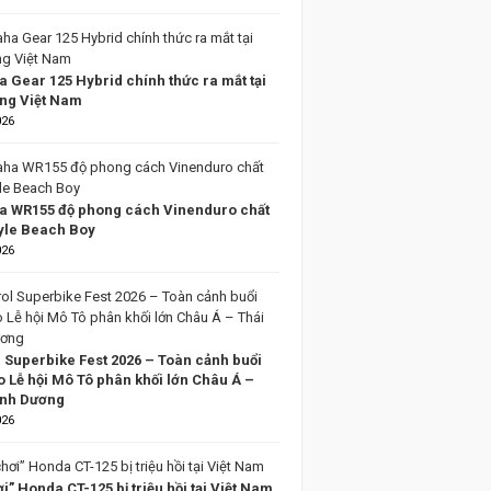
 Gear 125 Hybrid chính thức ra mắt tại
ờng Việt Nam
026
 WR155 độ phong cách Vinenduro chất
tyle Beach Boy
026
l Superbike Fest 2026 – Toàn cảnh buổi
o Lễ hội Mô Tô phân khối lớn Châu Á –
ình Dương
026
i” Honda CT-125 bị triệu hồi tại Việt Nam