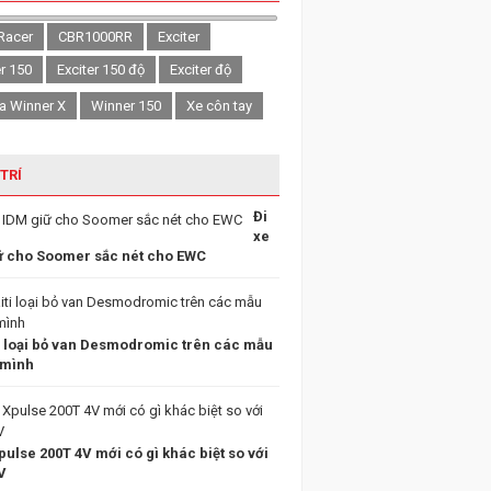
Racer
CBR1000RR
Exciter
er 150
Exciter 150 độ
Exciter độ
a Winner X
Winner 150
Xe côn tay
 TRÍ
Đi
xe
ữ cho Soomer sắc nét cho EWC
i loại bỏ van Desmodromic trên các mẫu
 mình
ulse 200T 4V mới có gì khác biệt so với
V