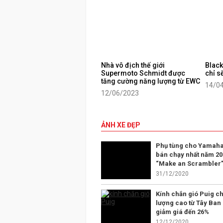
Nhà vô địch thế giới
Black
Supermoto Schmidt được
chỉ s
tăng cường năng lượng từ EWC
14/0
12/06/2023
ẢNH XE ĐẸP
Phụ tùng cho Yamaha
bán chạy nhất năm 20
“Make an Scrambler
31/12/2020
Kính chắn gió Puig ch
lượng cao từ Tây Ban
giảm giá đến 26%
12/12/2020