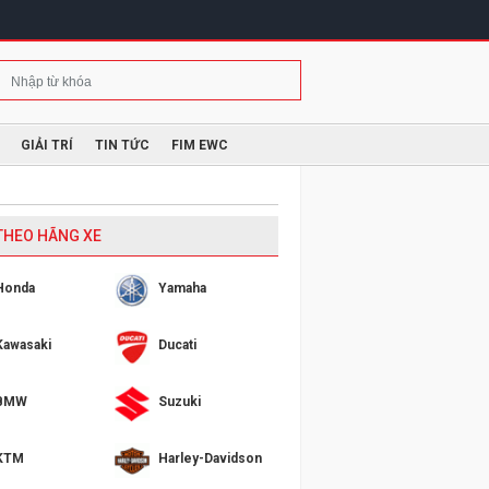
GIẢI TRÍ
TIN TỨC
FIM EWC
 THEO HÃNG XE
Honda
Yamaha
Kawasaki
Ducati
BMW
Suzuki
KTM
Harley-Davidson