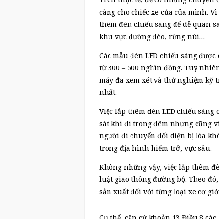
càng cho chiếc xe của của mình. Vì
thêm đèn chiếu sáng để dễ quan sá
khu vực đường đèo, rừng núi…
Các mẫu đèn LED chiếu sáng được c
từ 300 – 500 nghìn đồng. Tuy nhiên
máy đã xem xét và thử nghiệm kỹ t
nhất.
Việc lắp thêm đèn LED chiếu sáng 
sát khi đi trong đêm nhưng cũng 
người đi chuyển đối diện bị lóa k
trong địa hình hiểm trở, vực sâu.
Không những vậy, việc lắp thêm đè
luật giao thông đường bộ. Theo đó,
sản xuất đối với từng loại xe cơ gi
Cụ thể, căn cứ khoản 13 Điều 8 cá