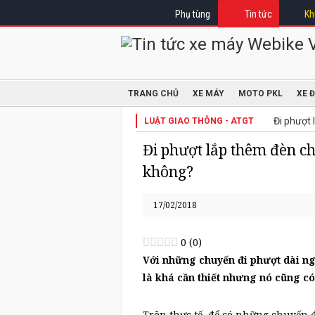
Phụ tùng
Tin tức
Kh
TRANG CHỦ
XE MÁY
MOTO PKL
XE 
Đi phượt 
LUẬT GIAO THÔNG - ATGT
Đi phượt lắp thêm đèn ch
không?
17/02/2018
0
(
0
)
Với những chuyến đi phượt dài ng
là khá cần thiết nhưng nó cũng c
Trên thực tế, để có những chuyến 