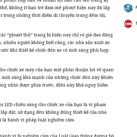
 thể, không ít bạn trẻ đam mê phượt hiện nay đã lắp
t trong những thời điểm di chuyển trong đêm tối,
ác “phượt thủ” trang bị hiện nay chỉ có giá dao động
, nhiều người không biết rằng, các nhà sản xuất xe
rước khi thiết kế chiếc đèn xe có ánh sáng phù hợp
cho chiếc xe máy của bạn một phần thuận lợi về quan
vì ánh sáng khá mạnh của những chiếc đèn này khiến
hông nhìn được phía trước, điều này khá nguy hiểm
n LED chiếu sáng cho chiếc xe của bạn là vi phạm
 lắp đặt, sử dụng đèn không đúng thiết kế của nhà
ới là hành vi pháp luật nghiêm cấm.
c hành vi bị nghiêm cấm của Luật Giao thông đường bộ