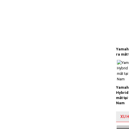
Yamaha
ra mắt 
Yamaha
Hybrid
mắt tại
Nam
XU 