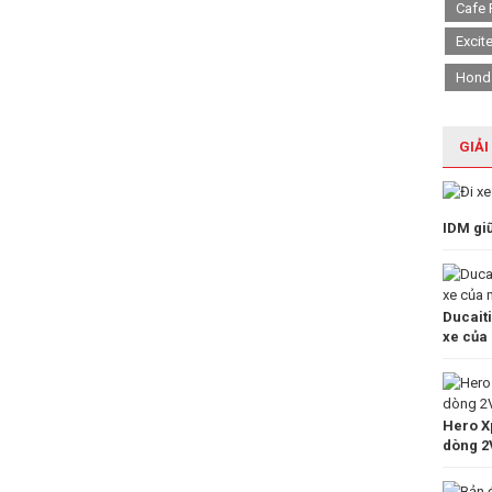
Cafe 
Excit
Hond
GIẢI
IDM gi
Ducait
xe của
Hero Xp
dòng 2