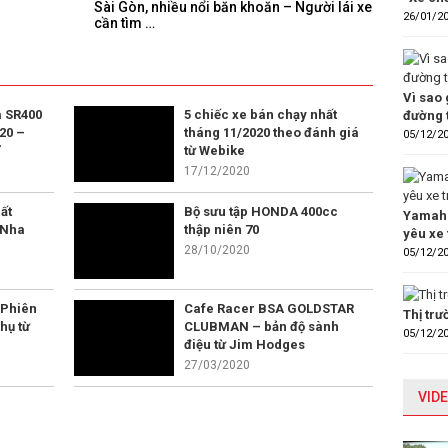
Sài Gòn, nhiều nổi băn khoăn – Người lái xe
26/01/2
cần tìm …
Vì sao 
 SR400
5 chiếc xe bán chạy nhất
đường 
20 –
tháng 11/2020 theo đánh giá
05/12/2
”
từ Webike
17/12/2020
ất
Bộ sưu tập HONDA 400cc
Yamaha
 Nha
thập niên 70
yêu xe 
28/10/2020
05/12/2
 Phiên
Cafe Racer BSA GOLDSTAR
Thị tr
hụ từ
CLUBMAN – bản độ sành
05/12/2
điệu từ Jim Hodges
27/03/2020
VIDE