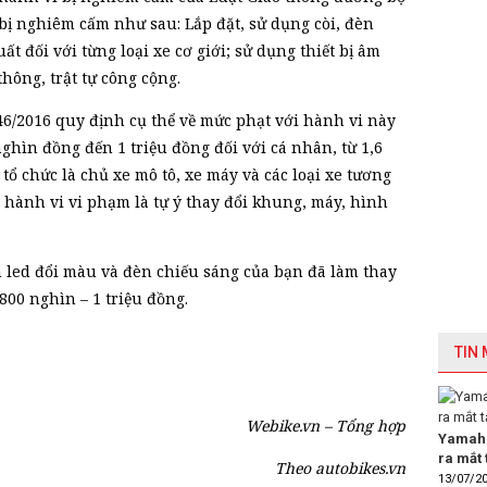
bị nghiêm cấm như sau: Lắp đặt, sử dụng còi, đèn
t đối với từng loại xe cơ giới; sử dụng thiết bị âm
thông, trật tự công cộng.
46/2016 quy định cụ thể về mức phạt với hành vi này
nghìn đồng đến 1 triệu đồng đối với cá nhân, từ 1,6
 tổ chức là chủ xe mô tô, xe máy và các loại xe tương
c hành vi vi phạm là tự ý thay đổi khung, máy, hình
n led đổi màu và đèn chiếu sáng của bạn đã làm thay
 800 nghìn – 1 triệu đồng.
TIN
Webike.vn – Tổng hợp
Yamaha
ra mắt 
Theo autobikes.vn
13/07/2