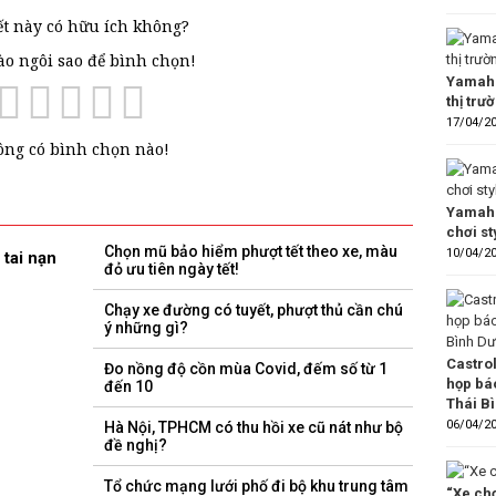
ết này có hữu ích không?
vào ngôi sao để bình chọn!
Yamaha
thị trư
17/04/2
ng có bình chọn nào!
Yamaha
chơi s
Chọn mũ bảo hiểm phượt tết theo xe, màu
10/04/2
 tai nạn
đỏ ưu tiên ngày tết!
Chạy xe đường có tuyết, phượt thủ cần chú
ý những gì?
Castro
Đo nồng độ cồn mùa Covid, đếm số từ 1
họp bá
đến 10
Thái B
06/04/2
Hà Nội, TPHCM có thu hồi xe cũ nát như bộ
đề nghị?
Tổ chức mạng lưới phố đi bộ khu trung tâm
“Xe chơ