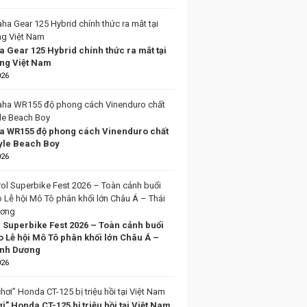
 Gear 125 Hybrid chính thức ra mắt tại
ờng Việt Nam
026
 WR155 độ phong cách Vinenduro chất
tyle Beach Boy
026
l Superbike Fest 2026 – Toàn cảnh buổi
o Lễ hội Mô Tô phân khối lớn Châu Á –
ình Dương
026
i” Honda CT-125 bị triệu hồi tại Việt Nam