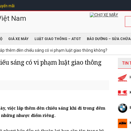
uyến mãi
ĐỘ
GIÁ XE MÁY
LUẬT GIAO THÔNG – ATGT
BẢO DƯỠNG – SỬA CHỮA
lắp thêm đèn chiếu sáng có vi phạm luật giao thông không?
iếu sáng có vi phạm luật giao thông
TIN
ày, việc lắp thêm đèn chiếu sáng khi đi trong đêm
ó những nhược điểm riêng.
đi phượt hấp dẫn và thuận lợi bạn cần tân trang kỹ