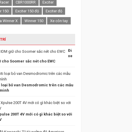
Racer
CBR1000RR
Exciter
er 150
Exciter 150 độ
Exciter độ
a Winner X
Winner 150
Xe côn tay
 TRÍ
Đi
xe
ữ cho Soomer sắc nét cho EWC
i loại bỏ van Desmodromic trên các mẫu
 mình
ulse 200T 4V mới có gì khác biệt so với
V