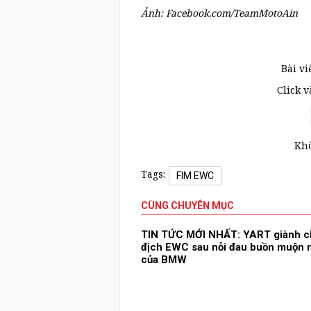
Ảnh: Facebook.com/TeamMotoAin
Bài vi
Click 
Khô
Tags:
FIM EWC
CÙNG CHUYÊN MỤC
TIN TỨC MỚI NHẤT: YART giành c
địch EWC sau nỗi đau buồn muộn
của BMW