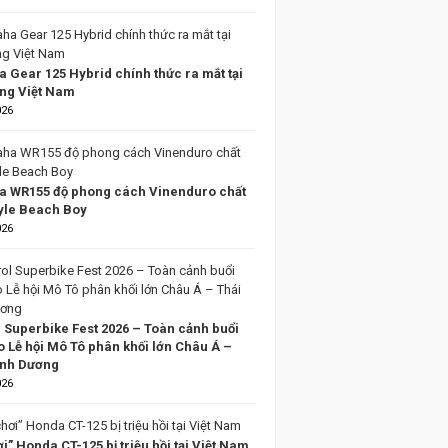
 Gear 125 Hybrid chính thức ra mắt tại
ờng Việt Nam
026
 WR155 độ phong cách Vinenduro chất
tyle Beach Boy
026
l Superbike Fest 2026 – Toàn cảnh buổi
o Lễ hội Mô Tô phân khối lớn Châu Á –
ình Dương
026
i” Honda CT-125 bị triệu hồi tại Việt Nam