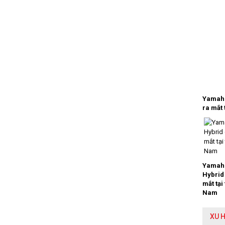
Yamaha
ra mắt 
Yamaha
Hybrid
mắt tại
Nam
XU 