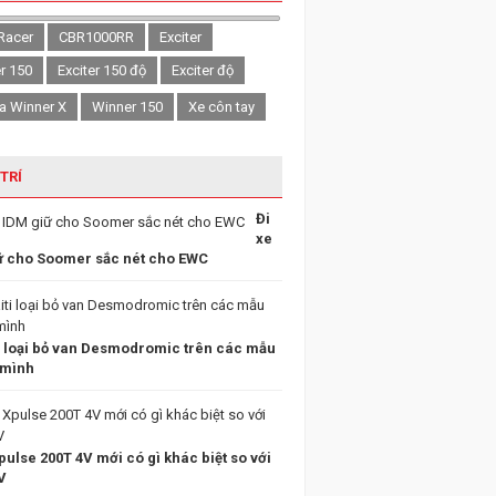
Racer
CBR1000RR
Exciter
er 150
Exciter 150 độ
Exciter độ
a Winner X
Winner 150
Xe côn tay
 TRÍ
Đi
xe
ữ cho Soomer sắc nét cho EWC
i loại bỏ van Desmodromic trên các mẫu
 mình
ulse 200T 4V mới có gì khác biệt so với
V