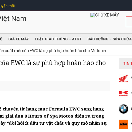
uyến mãi
ĐỘ
GIÁ XE MÁY
LUẬT GIAO THÔNG – ATGT
BẢO DƯỠNG – SỬA CHỮA
n xuất mới của EWC là sự phù hợp hoàn hảo cho Motoain
của EWC là sự phù hợp hoàn hảo cho
TIN
ẽ chuyển từ hạng mục Formula EWC sang hạng
i giải đua 8 Hours of Spa Motos diễn ra trong
này “đòi hỏi ít đầu tư vật chất và quy mô nhân sự