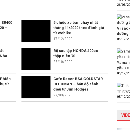
26/01/2
 SR400
5 chiếc xe bán chạy nhất
20 –
tháng 11/2020 theo đánh giá
Vì sao 
”
từ Webike
đường 
17/12/2020
05/12/2
ất
Bộ sưu tập HONDA 400cc
 Nha
thập niên 70
28/10/2020
Yamaha
yêu xe 
05/12/2
 Phiên
Cafe Racer BSA GOLDSTAR
hụ từ
CLUBMAN – bản độ sành
điệu từ Jim Hodges
Thị tr
27/03/2020
05/12/2
VIDE