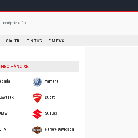
GIẢI TRÍ
TIN TỨC
FIM EWC
 THEO HÃNG XE
Honda
Yamaha
Kawasaki
Ducati
BMW
Suzuki
KTM
Harley-Davidson