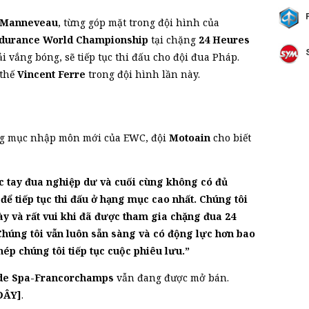
 Manneveau
, từng góp mặt trong đội hình của
durance World Championship
tại chặng
24 Heures
 vắng bóng, sẽ tiếp tục thi đấu cho đội đua Pháp.
 thế
Vincent Ferre
trong đội hình lần này.
ạng mục nhập môn mới của EWC, đội
Motoain
cho biết
c tay đua nghiệp dư và cuối cùng không có đủ
để tiếp tục thi đấu ở hạng mục cao nhất. Chúng tôi
ày và rất vui khi đã được tham gia chặng đua 24
úng tôi vẫn luôn sẵn sàng và có động lực hơn bao
hép chúng tôi tiếp tục cuộc phiêu lưu.”
 de Spa-Francorchamps
vẫn đang được mở bán.
ĐÂY]
.