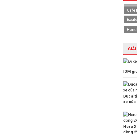
Cafe 
Excit
Hond
GIẢI
IDM gi
Ducait
xe của
Hero Xp
dòng 2