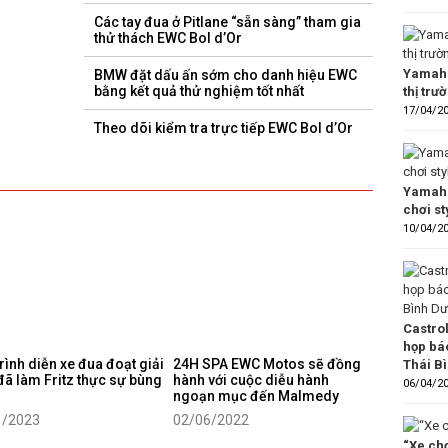
Các tay đua ở Pitlane “sẵn sàng” tham gia
thử thách EWC Bol d’Or
Yamaha
BMW đặt dấu ấn sớm cho danh hiệu EWC
bằng kết quả thử nghiệm tốt nhất
thị trư
17/04/2
Theo dõi kiểm tra trực tiếp EWC Bol d’Or
Yamaha
chơi s
10/04/2
Castro
họp bá
rình diễn xe đua đoạt giải
24H SPA EWC Motos sẽ đồng
Thái B
ã làm Fritz thực sự bùng
hành với cuộc diễu hành
06/04/2
ngoạn mục đến Malmedy
1/2023
02/06/2022
“Xe chơ