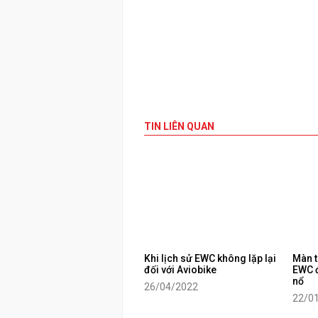
TIN LIÊN QUAN
Khi lịch sử EWC không lặp lại
Màn t
đối với Aviobike
EWC đ
nổ
26/04/2022
22/0