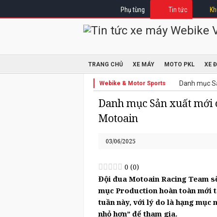
Phụ tùng
Tin tức
Kh
TRANG CHỦ
XE MÁY
MOTO PKL
XE 
Danh mục Sả
Webike & Motor Sports
Danh mục Sản xuất mới 
Motoain
03/06/2025
0
(
0
)
Đội đua Motoain Racing Team s
mục Production hoàn toàn mới tạ
tuần này, với lý do là hạng mục 
nhỏ hơn” để tham gia
.