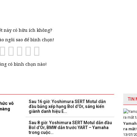
ết này có hữu ích không?
vào ngôi sao để bình chọn!
ng có bình chọn nào!
TIN
Sau 16 giờ: Yoshimura SERT Motul dẫn
hức vô
đầu bảng xếp hạng Bol d’Or, sáng kiến ​​
 màng
giành danh hiệu E…
Sau 8 giờ: Yoshimura SERT Motul dẫn đầu
Yamaha
Bol d’Or, BMW dẫn trước YART – Yamaha
ra mắt 
trong cuộc…
13/07/2