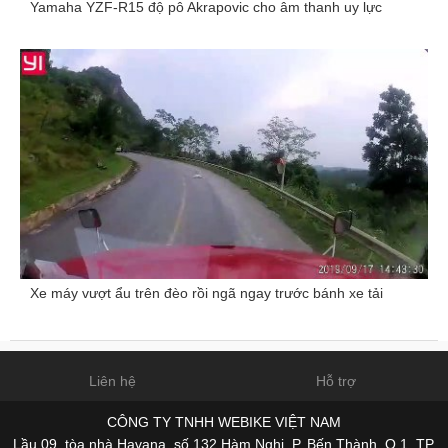
Yamaha YZF-R15 độ pô Akrapovic cho âm thanh uy lực
Xe máy vượt ẩu trên đèo rồi ngã ngay trước bánh xe tải
Liên hệ
Hỗ trợ
CÔNG TY TNHH WEBIKE VIỆT NAM
Lầu 09, tòa nhà Havana, số 132 Hàm Nghi, P. Bến Thành, Q.1, TP.