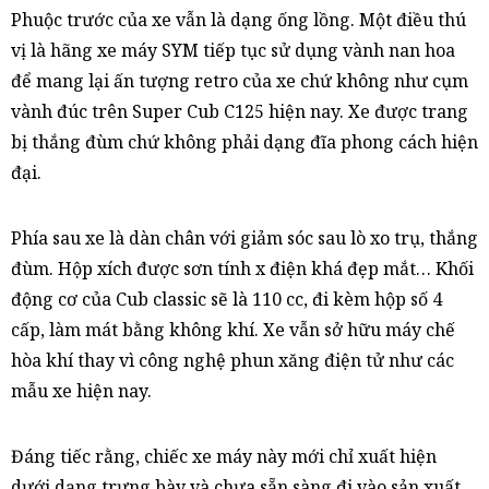
Phuộc trước của xe vẫn là dạng ống lồng. Một điều thú
vị là hãng xe máy SYM tiếp tục sử dụng vành nan hoa
để mang lại ấn tượng retro của xe chứ không như cụm
vành đúc trên Super Cub C125 hiện nay. Xe được trang
bị thắng đùm chứ không phải dạng đĩa phong cách hiện
đại.
Phía sau xe là dàn chân với giảm sóc sau lò xo trụ, thắng
đùm. Hộp xích được sơn tính x điện khá đẹp mắt… Khối
động cơ của Cub classic sẽ là 110 cc, đi kèm hộp số 4
cấp, làm mát bằng không khí. Xe vẫn sở hữu máy chế
hòa khí thay vì công nghệ phun xăng điện tử như các
mẫu xe hiện nay.
Đáng tiếc rằng, chiếc xe máy này mới chỉ xuất hiện
dưới dạng trưng bày và chưa sẵn sàng đi vào sản xuất.