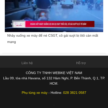
Nhảy xuống xe máy để né CSGT, cô gái suýt bị ôtô cán mất
mạng
Liên hệ
Hỗ trợ
CÔNG TY TNHH WEBIKE VIỆT NAM
Lầu 09, tòa nhà Havana, số 132 Hàm Nghi, P. Bến Thành, Q.1, TP.
HCM.
Phụ tùng xe máy
- Hotline:
028 3821 0587