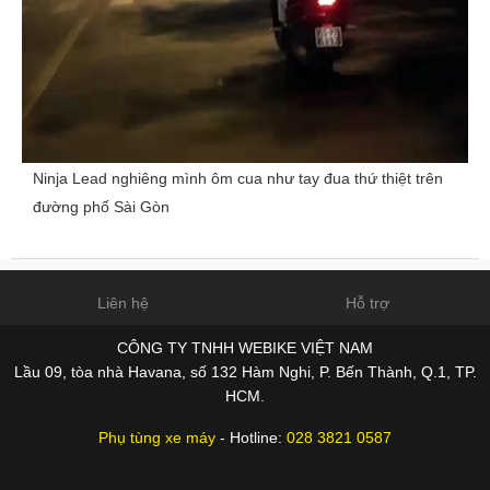
Ninja Lead nghiêng mình ôm cua như tay đua thứ thiệt trên
đường phố Sài Gòn
Liên hệ
Hỗ trợ
CÔNG TY TNHH WEBIKE VIỆT NAM
Lầu 09, tòa nhà Havana, số 132 Hàm Nghi, P. Bến Thành, Q.1, TP.
HCM.
Phụ tùng xe máy
- Hotline:
028 3821 0587