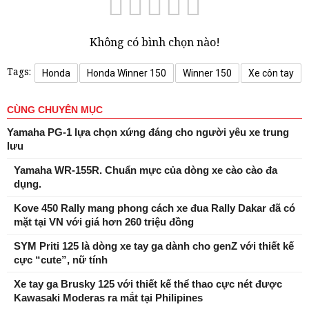
Không có bình chọn nào!
Tags:
Honda
Honda Winner 150
Winner 150
Xe côn tay
CÙNG CHUYÊN MỤC
Yamaha PG-1 lựa chọn xứng đáng cho người yêu xe trung
lưu
Yamaha WR-155R. Chuẩn mực của dòng xe cào cào đa
dụng.
Kove 450 Rally mang phong cách xe đua Rally Dakar đã có
mặt tại VN với giá hơn 260 triệu đồng
SYM Priti 125 là dòng xe tay ga dành cho genZ với thiết kế
cực “cute”, nữ tính
Xe tay ga Brusky 125 với thiết kế thể thao cực nét được
Kawasaki Moderas ra mắt tại Philipines