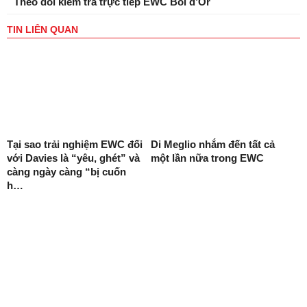
Theo dõi kiểm tra trực tiếp EWC Bol d’Or
TIN LIÊN QUAN
Tại sao trải nghiệm EWC đối
Di Meglio nhắm đến tất cả
với Davies là “yêu, ghét” và
một lần nữa trong EWC
càng ngày càng “bị cuốn
h…