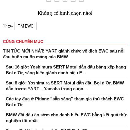
Không có bình chọn nào!
Tags:
FIM EWC
CÙNG CHUYÊN MỤC
TIN TỨC MỚI NHẤT: YART giành chức vô địch EWC sau nỗi
đau buồn muộn màng của BMW
Sau 16 giờ: Yoshimura SERT Motul dẫn đầu bảng xếp hạng
Bol d’Or, sáng kiến ​​giành danh hiệu E…
Sau 8 giờ: Yoshimura SERT Motul dẫn đầu Bol d’Or, BMW
dẫn trước YART – Yamaha trong cuộc…
Các tay đua ở Pitlane “sẵn sàng” tham gia thử thách EWC
Bol d’Or
BMW đặt dấu ấn sớm cho danh hiệu EWC bằng kết quả thử
nghiệm tốt nhất