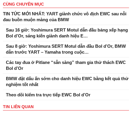
CÙNG CHUYÊN MỤC
TIN TỨC MỚI NHẤT: YART giành chức vô địch EWC sau nỗi
đau buồn muộn màng của BMW
Sau 16 giờ: Yoshimura SERT Motul dẫn đầu bảng xếp hạng
Bol d’Or, sáng kiến ​​giành danh hiệu E…
Sau 8 giờ: Yoshimura SERT Motul dẫn đầu Bol d’Or, BMW
dẫn trước YART – Yamaha trong cuộc…
Các tay đua ở Pitlane “sẵn sàng” tham gia thử thách EWC
Bol d’Or
BMW đặt dấu ấn sớm cho danh hiệu EWC bằng kết quả thử
nghiệm tốt nhất
Theo dõi kiểm tra trực tiếp EWC Bol d’Or
TIN LIÊN QUAN