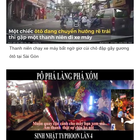
Thanh niên chạy xe máy bất ngờ giơ cùi chỏ đập gãy gương
ôtô tại Sài Gòn