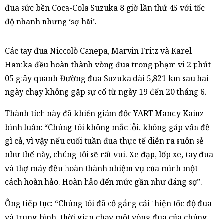
đua sức bền Coca-Cola Suzuka 8 giờ lần thứ 45 với tốc
độ nhanh nhưng ‘sợ hãi’.
Các tay đua Niccolò Canepa, Marvin Fritz và Karel
Hanika đều hoàn thành vòng đua trong phạm vi 2 phút
05 giây quanh Đường đua Suzuka dài 5,821 km sau hai
ngày chạy không gặp sự cố từ ngày 19 đến 20 tháng 6.
Thành tích này đã khiến giám đốc YART Mandy Kainz
bình luận: “Chúng tôi không mắc lỗi, không gặp vấn đề
gì cả, vì vậy nếu cuối tuần đua thực tế diễn ra suôn sẻ
như thế này, chúng tôi sẽ rất vui. Xe đạp, lốp xe, tay đua
và thợ máy đều hoàn thành nhiệm vụ của mình một
cách hoàn hảo. Hoàn hảo đến mức gần như đáng sợ”.
Ông tiếp tục: “Chúng tôi đã cố gắng cải thiện tốc độ đua
và trung bình, thời gian chạy một vòng đua của chúng