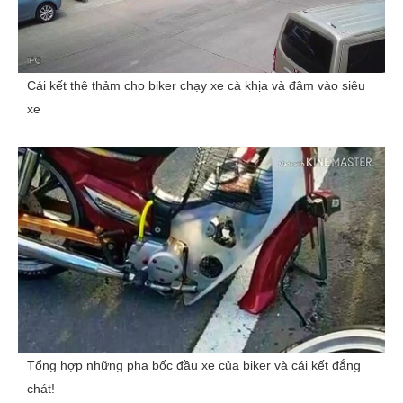
Cái kết thê thảm cho biker chạy xe cà khịa và đâm vào siêu
xe
Tổng hợp những pha bốc đầu xe của biker và cái kết đắng
chát!