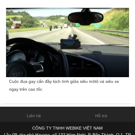
Cuộc đua gay cấn đầy kịch tính giữa siêu môtô và siêu xe
ngay trên cao tốc
Liên hệ
Hỗ trợ
CÔNG TY TNHH WEBIKE VIỆT NAM
Lầu 09, tòa nhà Havana, số 132 Hàm Nghi, P. Bến Thành, Q.1, TP.